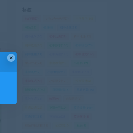
标签
ket英语
(7)
office办公教程
(7)
中考复习
(10)
书法
(12)
健身
(8)
初中全集
(38)
初中化学
(30)
初中历史
(28)
初中地理
(12)
初中政治
(16)
初中数学
(136)
初中物理
(73)
篇
初中生物
(11)
初中英语
(123)
初中语文
(160)
×
版
学习方法
(24)
家庭教育
(23)
小升初
(12)
小学奥数
(7)
小学数学
(91)
小学网课
(67)
小学英语
(63)
小学语文
(178)
投资理财
(6)
新概念英语
(40)
日语课程
(16)
早教启蒙
(45)
早教英语
(15)
绘画
(9)
自我提升
(9)
英语口语
(22)
英语外刊
(10)
英语提升
(146)
英语词汇
(33)
英语语法
(29)
英语阅读
(8)
视频剪辑课程
(11)
记忆课
(10)
雅思
(8)