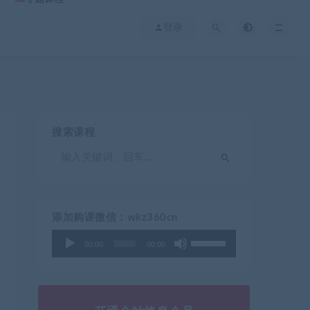
登录
搜索课程
添加购课微信：wkz360cn
使
音
00:00
00:00
用
频
上
播
/
放
下
器