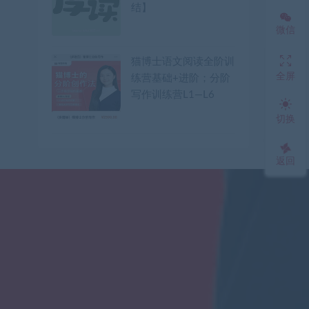
结】
微信
猫博士语文阅读全阶训
全屏
练营基础+进阶；分阶
写作训练营L1—L6
切换
返回