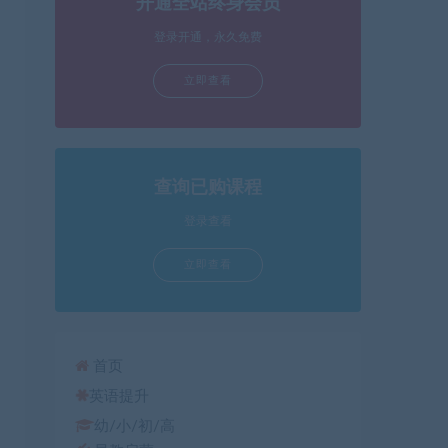
开通全站终身会员
箭
头
登录开通，永久免费
键
立即查看
来
增
高
或
降
查询已购课程
低
登录查看
音
量。
立即查看
首页
英语提升
幼/小/初/高