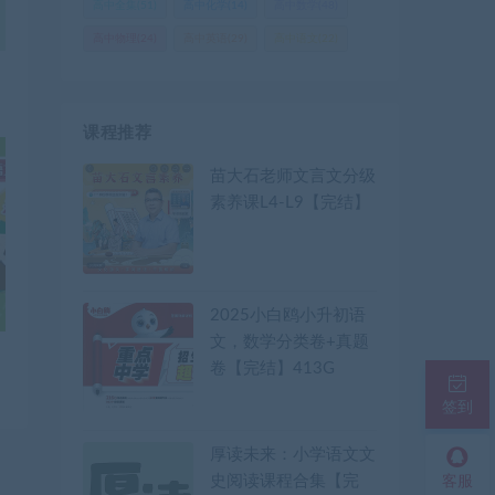
高中全集
(51)
高中化学
(14)
高中数学
(48)
高中物理
(24)
高中英语
(29)
高中语文
(22)
课程推荐
苗大石老师文言文分级
素养课L4-L9【完结】
2025小白鸥小升初语
文，数学分类卷+真题
卷【完结】413G
签到
厚读未来：小学语文文
史阅读课程合集【完
客服