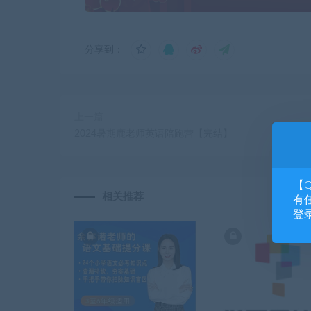
分享到：
上一篇
2024暑期鹿老师英语陪跑营【完结】
【
相关推荐
有任
登