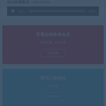
添加购课微信：wkz360cn
音
00:00
00:00
频
播
放
器
开通全站终身会员
登录开通，永久免费
立即查看
查询已购课程
登录查看
立即查看