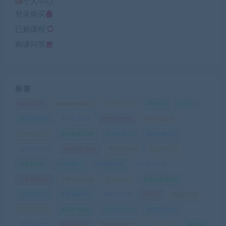
个人中心
登录购买
已购课程
购课问答
标签
ket英语
(7)
office办公教程
(7)
中考复习
(10)
书法
(12)
健身
(8)
初中全集
(38)
初中化学
(30)
初中历史
(28)
初中地理
(12)
初中政治
(16)
初中数学
(136)
初中物理
(73)
初中生物
(11)
初中英语
(123)
初中语文
(160)
学习方法
(24)
家庭教育
(23)
小升初
(12)
小学奥数
(7)
小学数学
(91)
小学网课
(67)
小学英语
(63)
小学语文
(178)
投资理财
(6)
新概念英语
(40)
日语课程
(16)
早教启蒙
(45)
早教英语
(15)
绘画
(9)
自我提升
(9)
英语口语
(22)
英语外刊
(10)
英语提升
(146)
英语词汇
(33)
英语语法
(29)
英语阅读
(8)
视频剪辑课程
(11)
记忆课
(10)
雅思
(8)