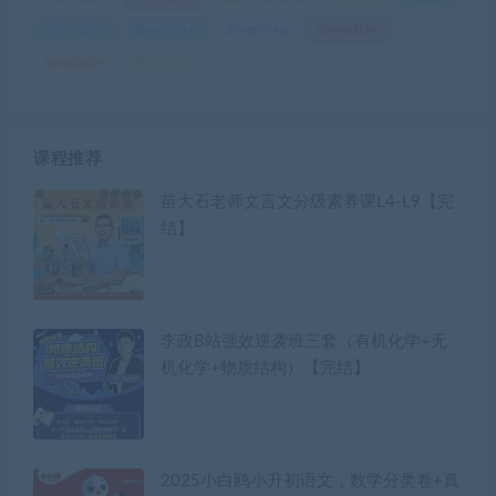
高中全集
(51)
高中化学
(14)
高中数学
(48)
高中物理
(24)
高中英语
(29)
高中语文
(22)
课程推荐
苗大石老师文言文分级素养课L4-L9【完
结】
李政B站强效逆袭班三套（有机化学+无
机化学+物质结构）【完结】
2025小白鸥小升初语文，数学分类卷+真