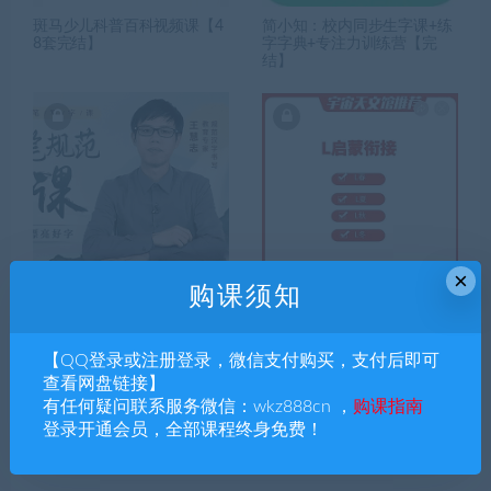
斑马少儿科普百科视频课【4
简小知：校内同步生字课+练
8套完结】
字字典+专注力训练营【完
结】
×
购课须知
王慧志72堂硬笔规范书法课+
豆伴匠L系列【春夏秋冬】启
28节视频【完结】
蒙衔接课
【QQ登录或注册登录，微信支付购买，支付后即可
查看网盘链接】
有任何疑问联系服务微信：wkz888cn ，
购课指南
搜索课程
登录开通会员，全部课程终身免费！