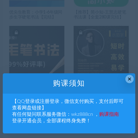
优尖生教育：小学1-6年级同
【推荐】简小知-王慧志硬笔
步生字硬笔书法【完结】
书法课【全套280课完结】
×
购课须知
硬笔毛，笔书法课【集合多
刘染然：VIP硬笔书法系统学
位书法大师亲授书法课】
习精品课【完结】
【QQ登录或注册登录，微信支付购买，支付后即可
查看网盘链接】
有任何疑问联系服务微信：wkz888cn ，
购课指南
搜索课程
登录开通会员，全部课程终身免费！