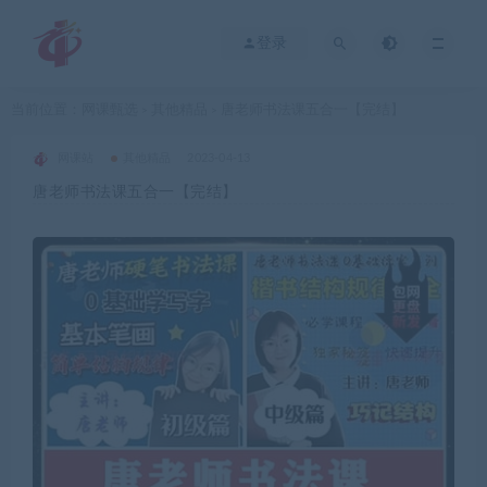
登录
当前位置：
网课甄选
其他精品
唐老师书法课五合一【完结】
>
>
网课站
其他精品
2023-04-13
唐老师书法课五合一【完结】