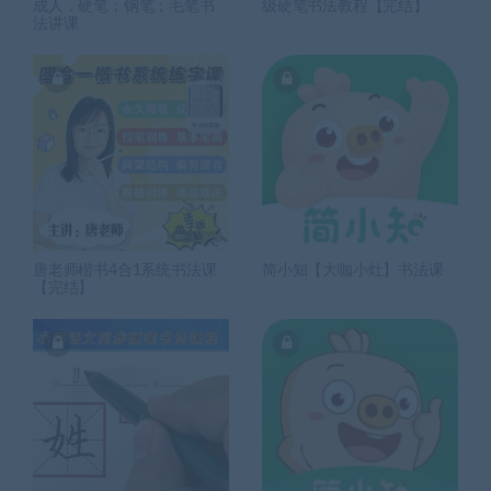
成人，硬笔；钢笔；毛笔书
级硬笔书法教程【完结】
法讲课
唐老师楷书4合1系统书法课
简小知【大咖小灶】书法课
【完结】