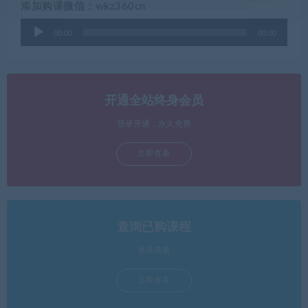
添加购课微信：wkz360cn
音
00:00
00:00
频
播
放
器
开通全站终身会员
登录开通，永久免费
立即查看
查询已购课程
登录查看
立即查看