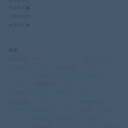
个人中心
登录购买
已购课程
购课问答
标签
ket英语
(7)
office办公教程
(7)
中考复习
(10)
书法
(12)
健身
(8)
初中全集
(38)
初中化学
(30)
初中历史
(28)
初中地理
(12)
初中政治
(16)
初中数学
(136)
初中物理
(73)
初中生物
(11)
初中英语
(123)
初中语文
(160)
学习方法
(24)
家庭教育
(23)
小升初
(12)
小学奥数
(7)
小学数学
(91)
小学网课
(67)
小学英语
(63)
小学语文
(178)
投资理财
(6)
新概念英语
(40)
日语课程
(16)
早教启蒙
(45)
早教英语
(15)
绘画
(9)
自我提升
(9)
英语口语
(22)
英语外刊
(10)
英语提升
(146)
英语词汇
(33)
英语语法
(29)
英语阅读
(8)
视频剪辑课程
(11)
记忆课
(10)
雅思
(8)