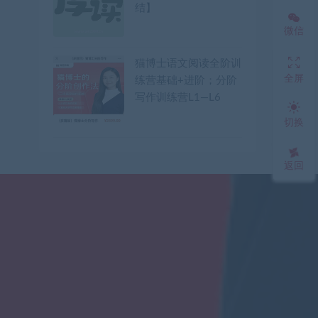
结】
微信
猫博士语文阅读全阶训
全屏
练营基础+进阶；分阶
写作训练营L1—L6
切换
返回