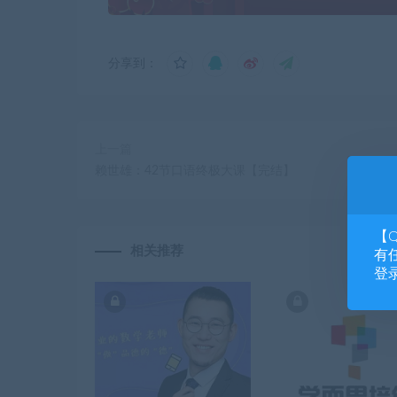
分享到：
上一篇
赖世雄：42节口语终极大课【完结】
【
相关推荐
有任
登