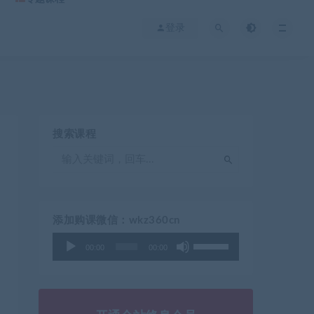
登录
搜索课程
添加购课微信：wkz360cn
使
音
00:00
00:00
用
频
上
播
/
放
下
器