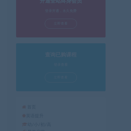
开通全站终身会员
箭
头
登录开通，永久免费
键
立即查看
来
增
高
或
降
查询已购课程
低
登录查看
音
量。
立即查看
首页
英语提升
幼/小/初/高