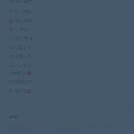
高中课程
考证资料
综合分类
小语种
学习方法
专题课程
开通会员
个人中心
登录购买
已购课程
购课问答
标签
ket英语
(7)
office办公教程
(7)
中考复习
(10)
书法
(12)
健身
(8)