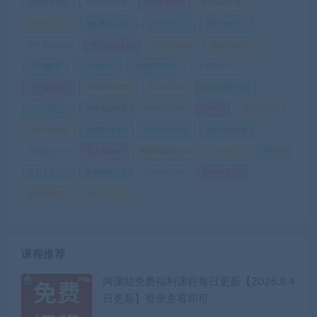
初中全集
(38)
初中化学
(30)
初中历史
(28)
初中地理
(12)
初中政治
(16)
初中数学
(136)
初中物理
(73)
初中生物
(11)
初中英语
(123)
初中语文
(160)
学习方法
(24)
家庭教育
(23)
小升初
(12)
小学奥数
(7)
小学数学
(91)
小学网课
(67)
小学英语
(63)
小学语文
(178)
投资理财
(6)
新概念英语
(40)
日语课程
(16)
早教启蒙
(45)
早教英语
(15)
绘画
(9)
自我提升
(9)
英语口语
(22)
英语外刊
(10)
英语提升
(146)
英语词汇
(33)
英语语法
(29)
英语阅读
(8)
视频剪辑课程
(11)
记忆课
(10)
雅思
(8)
高中全集
(51)
高中化学
(14)
高中数学
(48)
高中物理
(24)
高中英语
(29)
高中语文
(22)
课程推荐
网课站免费福利课程每日更新【2026.8.4
日更新】登录查看即可