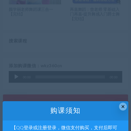
颜学丽老师舞蹈课三合一
再嘉舞蹈：曾老师 零基础入
【完结】
门再嘉-提升舞感入门爵士舞
【完结】
搜索课程
添加购课微信：wkz360cn
音
00:00
00:00
频
播
放
器
×
开通全站终身会员
购课须知
登录开通，永久免费
【QQ登录或注册登录，微信支付购买，支付后即可
立即查看