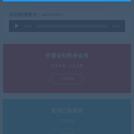
添加购课微信：wkz360cn
音
00:00
00:00
频
播
放
器
开通全站终身会员
登录开通，永久免费
立即查看
查询已购课程
登录查看
立即查看