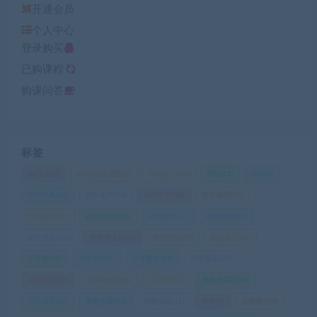
开通会员
个人中心
登录购买
已购课程
购课问答
标签
ket英语
(7)
office办公教程
(7)
中考复习
(10)
书法
(12)
健身
(8)
初中全集
(38)
初中化学
(30)
初中历史
(28)
初中地理
(12)
初中政治
(16)
初中数学
(136)
初中物理
(73)
初中生物
(11)
初中英语
(123)
初中语文
(160)
学习方法
(24)
家庭教育
(23)
小升初
(12)
小学奥数
(7)
小学数学
(91)
小学网课
(67)
小学英语
(63)
小学语文
(178)
投资理财
(6)
新概念英语
(40)
日语课程
(16)
早教启蒙
(45)
早教英语
(15)
绘画
(9)
自我提升
(9)