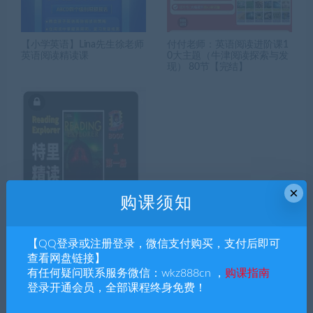
【小学英语】Lina先生徐老师
付付老师：英语阅读进阶课1
英语阅读精读课
0大主题（牛津阅读探索与发
现） 80节【完结】
×
购课须知
特里英语阅读Reading Explore
r F-2级别【完结】
【QQ登录或注册登录，微信支付购买，支付后即可
查看网盘链接】
有任何疑问联系服务微信：wkz888cn ，
购课指南
登录开通会员，全部课程终身免费！
搜索课程