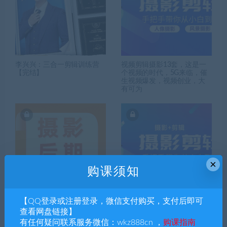
李兴兴：三合一剪辑训练营
视频剪辑摄影13套，这是一
【完结】
个视频的时代，5G来临，催
生视频爆发，视频创业，大
有可为
×
购课须知
【QQ登录或注册登录，微信支付购买，支付后即可
摄影后期视频课28套合集
摄影剪辑课程23套合集，5G
时代，视频爆发的时代，值
查看网盘链接】
得推荐学习
有任何疑问联系服务微信：wkz888cn ，
购课指南