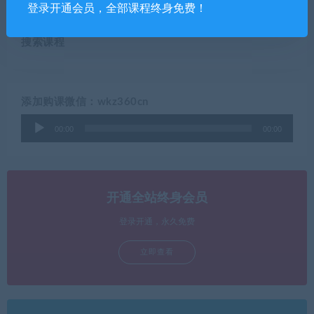
登录开通会员，全部课程终身免费！
搜索课程
添加购课微信：wkz360cn
音
00:00
00:00
频
播
放
器
开通全站终身会员
登录开通，永久免费
立即查看