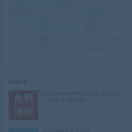
小升初
(12)
小学奥数
(7)
小学数学
(91)
小学网课
(67)
小学英语
(63)
小学语文
(178)
投资理财
(6)
新概念英语
(40)
日语课程
(16)
早教启蒙
(45)
早教英语
(15)
绘画
(9)
自我提升
(9)
英语口语
(22)
英语外刊
(10)
英语提升
(146)
英语词汇
(33)
英语语法
(29)
英语阅读
(8)
视频剪辑课程
(11)
记忆课
(10)
雅思
(8)
高中全集
(51)
高中化学
(14)
高中数学
(48)
高中物理
(24)
高中英语
(29)
高中语文
(22)
课程推荐
网课站免费福利课程每日更新【2026.8.4
日更新】登录查看即可
超玥国际象棋课【完结】