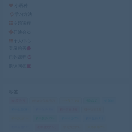
小语种
学习方法
专题课程
开通会员
个人中心
登录购买
已购课程
购课问答
标签
ket英语
(7)
office办公教程
(7)
中考复习
(10)
书法
(12)
健身
(8)
初中全集
(38)
初中化学
(30)
初中历史
(28)
初中地理
(12)
初中政治
(16)
初中数学
(136)
初中物理
(73)
初中生物
(11)
初中英语
(123)
初中语文
(160)
学习方法
(24)
家庭教育
(23)