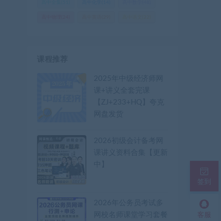
高中全集
(51)
高中化学
(14)
高中数学
(48)
高中物理
(24)
高中英语
(29)
高中语文
(22)
课程推荐
2025年中级经济师网
课+讲义全套完课
【ZJ+233+HQ】夸克
网盘发货
2026初级会计备考网
课讲义资料合集【更新
中】
签到
2026年公务员考试多
网校名师课堂学习套餐
客服