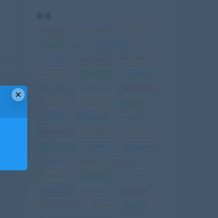
标签
ket英语
(7)
office办公教程
(7)
中考复习
(10)
书法
(12)
健身
(8)
初中全集
(38)
初中化学
(30)
初中历史
(28)
初中地理
(12)
初中政治
(16)
初中数学
(136)
初中物理
(73)
篇
初中生物
(11)
初中英语
(123)
初中语文
(160)
×
网
学习方法
(24)
家庭教育
(23)
小升初
(12)
货
小学奥数
(7)
小学数学
(91)
小学网课
(67)
小学英语
(63)
小学语文
(178)
投资理财
(6)
新概念英语
(40)
日语课程
(16)
早教启蒙
(45)
早教英语
(15)
绘画
(9)
自我提升
(9)
英语口语
(22)
英语外刊
(10)
英语提升
(146)
英语词汇
(33)
英语语法
(29)
英语阅读
(8)
视频剪辑课程
(11)
记忆课
(10)
雅思
(8)