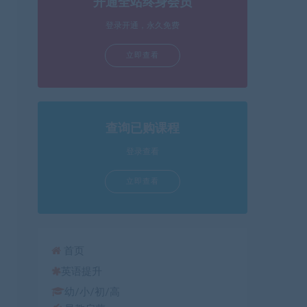
开通全站终身会员
箭
头
登录开通，永久免费
键
立即查看
来
增
高
或
降
查询已购课程
低
登录查看
音
量。
立即查看
首页
英语提升
幼/小/初/高