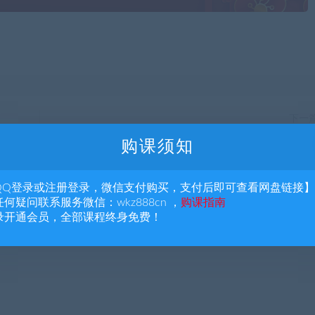
下一
2025年中级经济师网课+讲义全套完课【ZJ+233+HQ】夸克
购课须知
盘发
QQ登录或注册登录，微信支付购买，支付后即可查看网盘链接】
何疑问联系服务微信：wkz888cn ，
购课指南
录开通会员，全部课程终身免费！