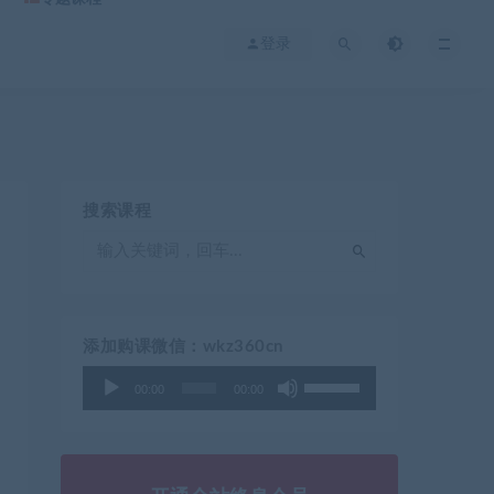
登录
搜索课程
添加购课微信：wkz360cn
使
音
00:00
00:00
用
频
上
播
/
放
下
器