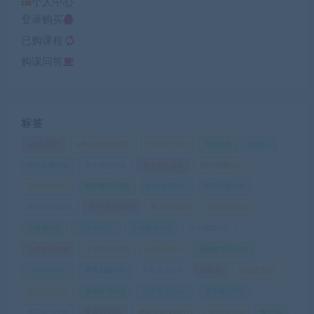
个人中心
登录购买
已购课程
购课问答
标签
ket英语
(7)
office办公教程
(7)
中考复习
(10)
书法
(12)
健身
(8)
初中全集
(38)
初中化学
(30)
初中历史
(28)
初中地理
(12)
初中政治
(16)
初中数学
(136)
初中物理
(73)
初中生物
(11)
初中英语
(123)
初中语文
(160)
学习方法
(24)
家庭教育
(23)
小升初
(12)
小学奥数
(7)
小学数学
(91)
小学网课
(67)
小学英语
(63)
小学语文
(178)
投资理财
(6)
新概念英语
(40)
日语课程
(16)
早教启蒙
(45)
早教英语
(15)
绘画
(9)
自我提升
(9)
英语口语
(22)
英语外刊
(10)
英语提升
(146)
英语词汇
(33)
英语语法
(29)
英语阅读
(8)
视频剪辑课程
(11)
记忆课
(10)
雅思
(8)