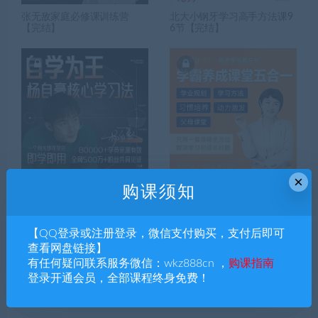
张无敌家庭必修课训练营
北大小钢牙学习高手方法课9
【完结】
6节【完结】
×
2024年杨自豪自学为王+必看
徐老师家庭学业规划-学霸养
购课须知
系列+小初高【完结】
成课堂五合一148节【完结】
适合小学，初中
【QQ登录或注册登录，微信支付购买，支付后即可
查看网盘链接】
有任何疑问联系服务微信：wkz888cn ，
购课指南
搜索课程
登录开通会员，全部课程终身免费！