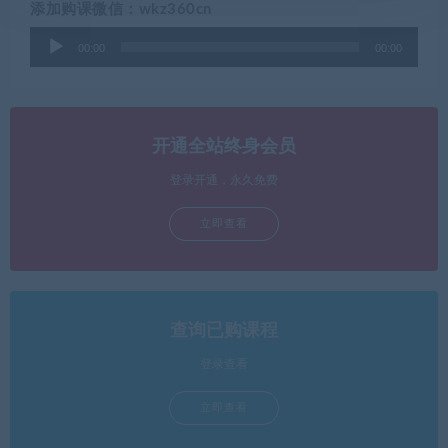
添加购课微信：wkz360cn
音
00:00
00:00
频
播
放
器
开通全站终身会员
登录开通，永久免费
立即查看
查询已购课程
登录查看
立即查看