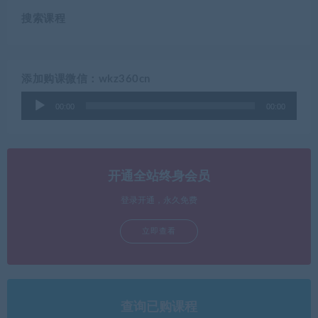
搜索课程
添加购课微信：wkz360cn
音
00:00
00:00
频
播
放
器
开通全站终身会员
登录开通，永久免费
立即查看
查询已购课程