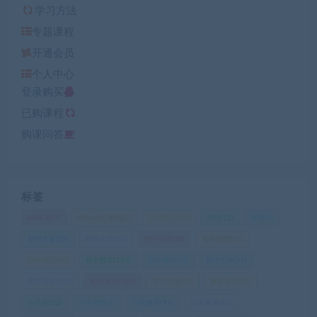
学习方法
专题课程
开通会员
个人中心
登录购买
已购课程
购课问答
标签
ket英语
(7)
office办公教程
(7)
中考复习
(10)
书法
(12)
健身
(8)
初中全集
(38)
初中化学
(30)
初中历史
(28)
初中地理
(12)
初中政治
(16)
初中数学
(136)
初中物理
(73)
初中生物
(11)
初中英语
(123)
初中语文
(160)
学习方法
(24)
家庭教育
(23)
小升初
(12)
小学奥数
(7)
小学数学
(91)
小学网课
(67)