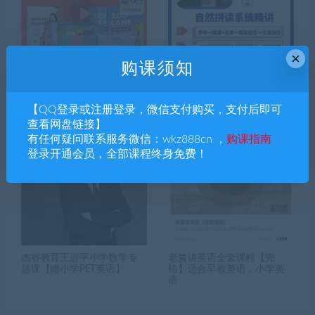
×
购课须知
英语口语星球听说三合一宝
抖音：程老师全套自然拼读
典
课
【QQ登录或注册登录，微信支付购买，支付后即可
查看网盘链接】
有任何疑问联系服务微信：wkz888cn ，
购课指南
登录开通会员，全部课程终身免费！
杰睿教育王进平小学数学专
老黄讲英语全套课程【完
题课【赠小学PET英语】
结】适合早教英语，小学英
语