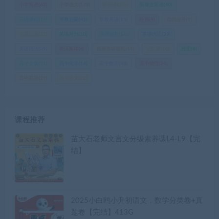
小学英语
(63)
小学语文
(178)
投资理财
(6)
新概念英语
(40)
日语课程
(16)
早教启蒙
(45)
早教英语
(15)
绘画
(9)
自我提升
(9)
英语口语
(22)
英语外刊
(10)
英语提升
(146)
英语词汇
(33)
英语语法
(29)
英语阅读
(8)
视频剪辑课程
(11)
记忆课
(10)
雅思
(8)
高中全集
(51)
高中化学
(14)
高中数学
(48)
高中物理
(24)
高中英语
(29)
高中语文
(22)
课程推荐
苗大石老师文言文分级素养课L4-L9【完
结】
2025小白鸥小升初语文，数学分类卷+真
题卷【完结】413G