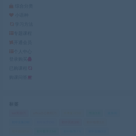
综合分类
小语种
学习方法
专题课程
开通会员
个人中心
登录购买
已购课程
购课问答
标签
ket英语
(7)
office办公教程
(7)
中考复习
(10)
书法
(12)
健身
(8)
初中全集
(38)
初中化学
(30)
初中历史
(28)
初中地理
(12)
初中政治
(16)
初中数学
(136)
初中物理
(73)
初中生物
(11)