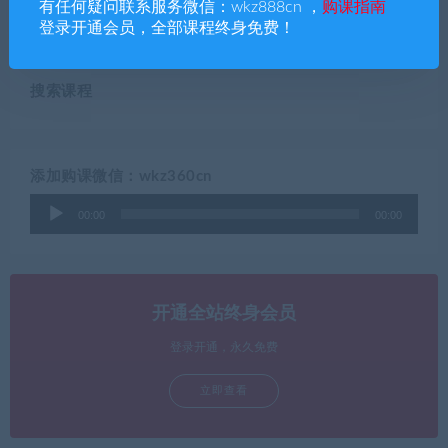
有任何疑问联系服务微信：wkz888cn ，
购课指南
语
册精讲全套【完结】
登录开通会员，全部课程终身免费！
搜索课程
添加购课微信：wkz360cn
音
00:00
00:00
频
播
放
器
开通全站终身会员
登录开通，永久免费
立即查看