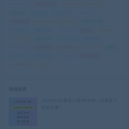
初中英语
(123)
初中语文
(160)
学习方法
(24)
家庭教育
(23)
小升初
(12)
小学奥数
(7)
小学数学
(91)
小学网课
(67)
小学英语
(63)
小学语文
(178)
投资理财
(6)
新概念英语
(40)
日语课程
(16)
早教启蒙
(45)
早教英语
(15)
绘画
(9)
自我提升
(9)
英语口语
(22)
英语外刊
(10)
英语提升
(146)
英语词汇
(33)
英语语法
(29)
英语阅读
(8)
视频剪辑课程
(11)
记忆课
(10)
雅思
(8)
高中全集
(51)
高中化学
(14)
高中数学
(48)
高中物理
(24)
高中英语
(29)
高中语文
(22)
课程推荐
2026年6月英语六级VIP全程（全套各大
机构合集）