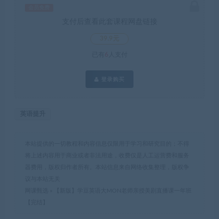
会员免费
支付后查看此套课程网盘链接
39.9元
已有
6
人支付
登录购买
英语提升
本站提供的一切教程和内容信息仅限用于学习和研究目的；不得
将上述内容用于商业或者非法用途，收费仅是人工运营费和服务
器费用，版权归作者所有。本站信息来自网络收集整理，版权争
议与本站无关
网课甄选
»
【新版】学豆英语大MON老师亲授美剧直播课一年班
【完结】