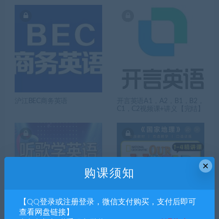
沪江BEC商务英语
开言英语A1，A2，B1，B2，
C1，C2视频课+讲义【完结】
×
购课须知
【QQ登录或注册登录，微信支付购买，支付后即可
查看网盘链接】
英语教书匠罗老师听歌学英
艾老师国家地理Our word1-4