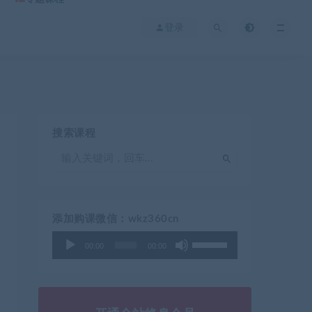
登录
搜索课程
添加购课微信：wkz360cn
使
音
00:00
00:00
用
频
上
播
/
放
下
器