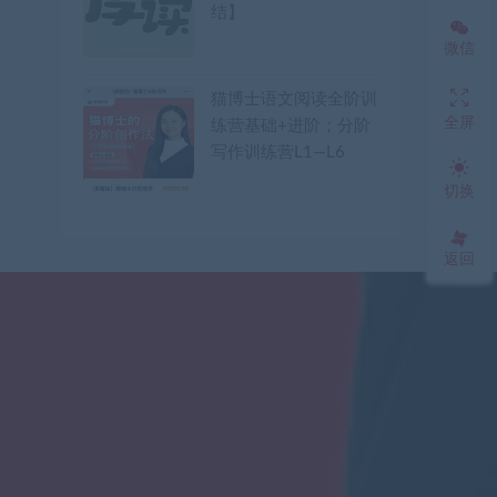
结】
微信
猫博士语文阅读全阶训
全屏
练营基础+进阶；分阶
写作训练营L1—L6
切换
返回