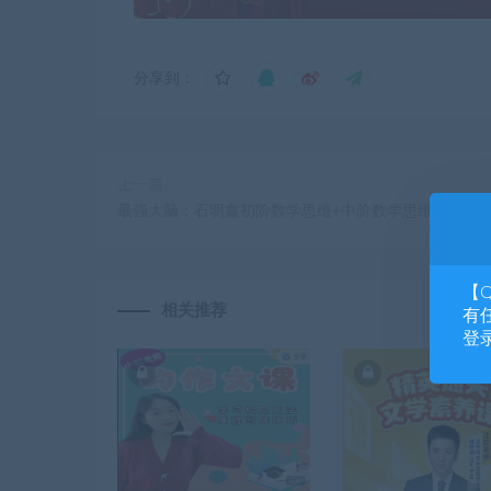
分享到：
上一篇
最强大脑：石明鑫初阶数学思维+中阶数学思维【完结
【
相关推荐
有任
登