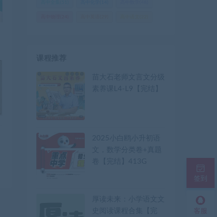
高中全集
(51)
高中化学
(14)
高中数学
(48)
高中物理
(24)
高中英语
(29)
高中语文
(22)
课程推荐
苗大石老师文言文分级
素养课L4-L9【完结】
2025小白鸥小升初语
文，数学分类卷+真题
卷【完结】413G
签到
厚读未来：小学语文文
史阅读课程合集【完
客服