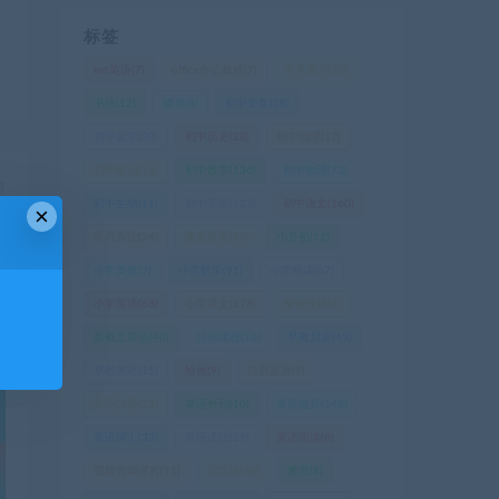
标签
ket英语
(7)
office办公教程
(7)
中考复习
(10)
书法
(12)
健身
(8)
初中全集
(38)
初中化学
(30)
初中历史
(28)
初中地理
(12)
初中政治
(16)
初中数学
(136)
初中物理
(73)
篇
初中生物
(11)
初中英语
(123)
初中语文
(160)
×
】
学习方法
(24)
家庭教育
(23)
小升初
(12)
小学奥数
(7)
小学数学
(91)
小学网课
(67)
小学英语
(63)
小学语文
(178)
投资理财
(6)
新概念英语
(40)
日语课程
(16)
早教启蒙
(45)
早教英语
(15)
绘画
(9)
自我提升
(9)
英语口语
(22)
英语外刊
(10)
英语提升
(146)
英语词汇
(33)
英语语法
(29)
英语阅读
(8)
视频剪辑课程
(11)
记忆课
(10)
雅思
(8)