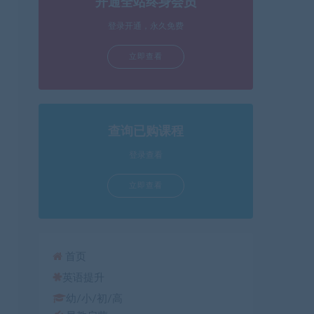
开通全站终身会员
箭
头
登录开通，永久免费
键
立即查看
来
增
高
或
降
查询已购课程
低
登录查看
音
量。
立即查看
首页
英语提升
幼/小/初/高