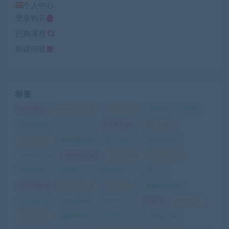
个人中心
登录购买
已购课程
购课问答
标签
ket英语
(7)
office办公教程
(7)
中考复习
(10)
书法
(12)
健身
(8)
初中全集
(38)
初中化学
(30)
初中历史
(28)
初中地理
(12)
初中政治
(16)
初中数学
(136)
初中物理
(73)
初中生物
(11)
初中英语
(123)
初中语文
(160)
学习方法
(24)
家庭教育
(23)
小升初
(12)
小学奥数
(7)
小学数学
(91)
小学网课
(67)
小学英语
(63)
小学语文
(178)
投资理财
(6)
新概念英语
(40)
日语课程
(16)
早教启蒙
(45)
早教英语
(15)
绘画
(9)
自我提升
(9)
英语口语
(22)
英语外刊
(10)
英语提升
(146)
英语词汇
(33)