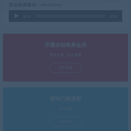
添加购课微信：wkz360cn
音
00:00
00:00
频
播
放
器
开通全站终身会员
登录开通，永久免费
立即查看
查询已购课程
登录查看
立即查看