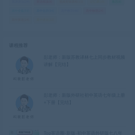
英语语法
(29)
英语阅读
(8)
视频剪辑课程
(11)
记忆课
(10)
雅思
(8)
高中全集
(51)
高中化学
(14)
高中数学
(48)
高中物理
(24)
高中英语
(29)
高中语文
(22)
课程推荐
彭老师：新版苏教译林七上同步教材视频
讲解【完结】
彭老师：新版外研社初中英语七年级上册
+下册【完结】
Top英语圈-新版-初中英语外研版七八年