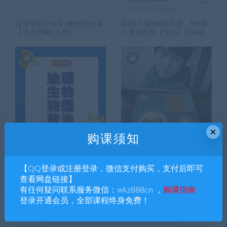
逗你学初中化学+物理同步课
2025大陈物理8年级，9年级
【适合部编+人教】
上册启航班【完结】苏科版
×
购课须知
2024版地理，生物，物理，
王老师超级初中物理全套
政治中考冲刺课
【完结】
【QQ登录或注册登录，微信支付购买，支付后即可
查看网盘链接】
有任何疑问联系服务微信：wkz888cn ，
购课指南
搜索课程
登录开通会员，全部课程终身免费！