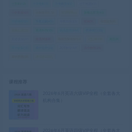
小升初
(12)
小学奥数
(7)
小学数学
(91)
小学网课
(67)
小学英语
(63)
小学语文
(178)
投资理财
(6)
新概念英语
(40)
日语课程
(16)
早教启蒙
(45)
早教英语
(15)
绘画
(9)
自我提升
(9)
英语口语
(22)
英语外刊
(10)
英语提升
(146)
英语词汇
(33)
英语语法
(29)
英语阅读
(8)
视频剪辑课程
(11)
记忆课
(10)
雅思
(8)
高中全集
(51)
高中化学
(14)
高中数学
(48)
高中物理
(24)
高中英语
(29)
高中语文
(22)
课程推荐
2026年6月英语六级VIP全程（全套各大
机构合集）
2026年6月英语四级VIP全程（全套各大