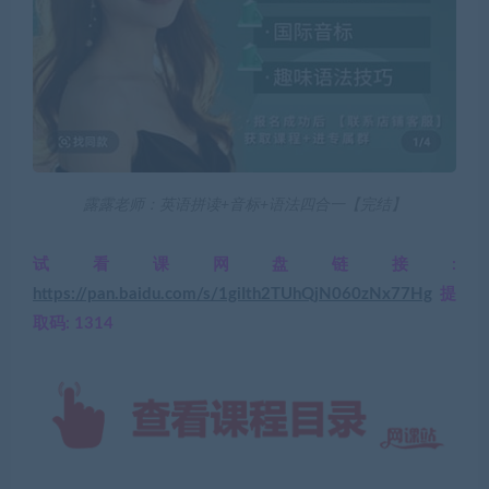
露露老师：英语拼读+音标+语法四合一【完结】
试看课网盘链接:
https://pan.baidu.com/s/1giIth2TUhQjN060zNx77Hg
提
取码: 1314