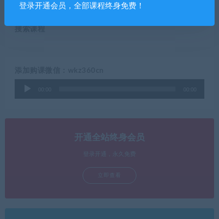
登录开通会员，全部课程终身免费！
搜索课程
添加购课微信：wkz360cn
音
00:00
00:00
频
播
放
器
开通全站终身会员
登录开通，永久免费
立即查看