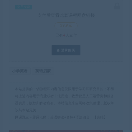
会员免费
支付后查看此套课程网盘链接
39.9元
已有
4
人支付
登录购买
小学英语
英语启蒙
本站提供的一切教程和内容信息仅限用于学习和研究目的；不得
将上述内容用于商业或者非法用途，收费仅是人工运营费和服务
器费用，版权归作者所有。本站信息来自网络收集整理，版权争
议与本站无关
网课甄选
»
露露老师：英语拼读+音标+语法四合一【完结】