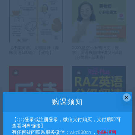
【小学英语】见物能聊《趣
2023星空小升初语文，数
味英语100说》【完结】
学，英语视频课+讲义+试题
（分类卷+真题卷）
×
购课须知
【QQ登录或注册登录，微信支付购买，支付后即可
学而思小学1—4年级英语乐读
RAZ分级英语阅读
查看网盘链接】
课
有任何疑问联系服务微信：wkz888cn ，
购课指南