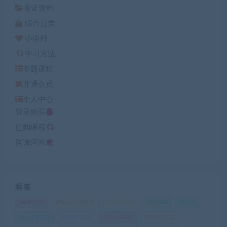
考证资料
综合分类
小语种
学习方法
专题课程
开通会员
个人中心
登录购买
已购课程
购课问答
标签
ket英语
(7)
office办公教程
(7)
中考复习
(10)
书法
(12)
健身
(8)
初中全集
(38)
初中化学
(30)
初中历史
(28)
初中地理
(12)