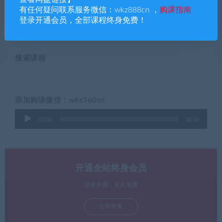
【春季班，暑假班，秋季
视频课（鲁教；科粤；沪
有任何疑问联系服务微信：wkz888cn ，
购课指南
班，寒假班】，名师：江
教；浙教）
登录开通会员，全部课程终身免费！
诚，张立琛
搜索课程
添加购课微信：wkz360cn
音
00:00
00:00
频
播
放
器
开通全站终身会员
登录开通，永久免费
立即查看