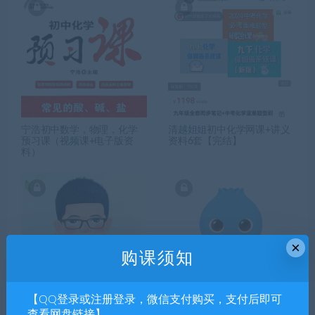
宁浩初中数学，物理，化学
清越姐姐初中化学网课+讲义
预习课（视频课+电子版资
资料6套【完结】
料）
×
购课须知
【QQ登录或注册登录，微信支付购买，支付后即可
高途初中化学全套网课+讲义
【新版】洋葱初中化学全套
查看网盘链接】