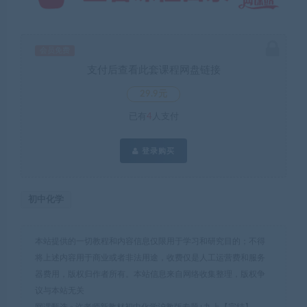
会员免费
支付后查看此套课程网盘链接
29.9元
已有
4
人支付
登录购买
初中化学
本站提供的一切教程和内容信息仅限用于学习和研究目的；不得
将上述内容用于商业或者非法用途，收费仅是人工运营费和服务
器费用，版权归作者所有。本站信息来自网络收集整理，版权争
议与本站无关
网课甄选
»
许老师新教材初中化学沪教版专题+九上【完结】