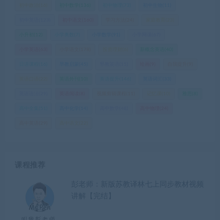
初中政治
(16)
初中数学
(136)
初中物理
(73)
初中生物
(11)
初中英语
(123)
初中语文
(160)
学习方法
(24)
家庭教育
(23)
小升初
(12)
小学奥数
(7)
小学数学
(91)
小学网课
(67)
小学英语
(63)
小学语文
(178)
投资理财
(6)
新概念英语
(40)
日语课程
(16)
早教启蒙
(45)
早教英语
(15)
绘画
(9)
自我提升
(9)
英语口语
(22)
英语外刊
(10)
英语提升
(146)
英语词汇
(33)
英语语法
(29)
英语阅读
(8)
视频剪辑课程
(11)
记忆课
(10)
雅思
(8)
高中全集
(51)
高中化学
(14)
高中数学
(48)
高中物理
(24)
高中英语
(29)
高中语文
(22)
课程推荐
彭老师：新版苏教译林七上同步教材视频
讲解【完结】