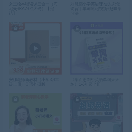
女王绘本唱读课三合一（海
刘晓燕小学英语课·告别死记
尼曼+RAZ+红火箭）【完
硬背｜单词速记视频+趣味学
结】
习法
安娜老师新教材（小学3,4年
《学而思剑桥英语单词天天
级上册）英语外研版
练》1-6年级全册