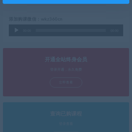
添加购课微信：wkz360cn
音
00:00
00:00
频
播
放
器
开通全站终身会员
登录开通，永久免费
立即查看
查询已购课程
登录查看