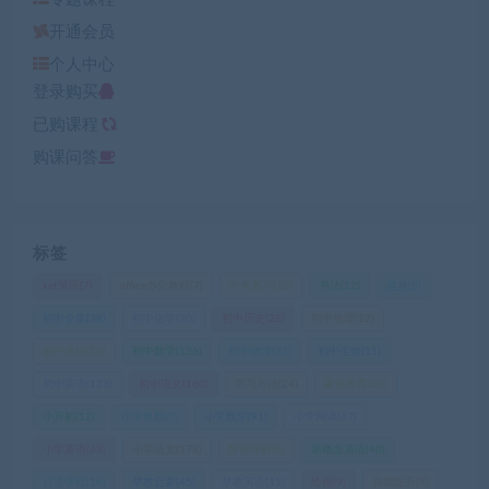
开通会员
个人中心
登录购买
已购课程
购课问答
标签
ket英语
(7)
office办公教程
(7)
中考复习
(10)
书法
(12)
健身
(8)
初中全集
(38)
初中化学
(30)
初中历史
(28)
初中地理
(12)
初中政治
(16)
初中数学
(136)
初中物理
(73)
初中生物
(11)
初中英语
(123)
初中语文
(160)
学习方法
(24)
家庭教育
(23)
小升初
(12)
小学奥数
(7)
小学数学
(91)
小学网课
(67)
小学英语
(63)
小学语文
(178)
投资理财
(6)
新概念英语
(40)
日语课程
(16)
早教启蒙
(45)
早教英语
(15)
绘画
(9)
自我提升
(9)