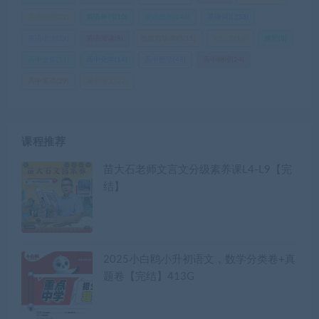
英语口语
(22)
英语外刊
(10)
英语提升
(146)
英语词汇
(33)
英语语法
(29)
英语阅读
(8)
视频剪辑课程
(11)
记忆课
(10)
雅思
(8)
高中全集
(51)
高中化学
(14)
高中数学
(48)
高中物理
(24)
高中英语
(29)
高中语文
(22)
课程推荐
苗大石老师文言文分级素养课L4-L9【完
结】
2025小白鸥小升初语文，数学分类卷+真
题卷【完结】413G