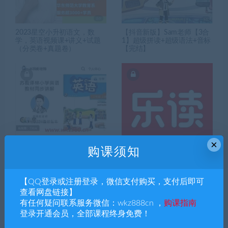
2023星空小升初语文，数
【抖音新版】Sam老师【3合
学，英语视频课+讲义+试题
1】超级拼读+超级语法+音标
（分类卷+真题卷）
【完结】
×
购课须知
彭老师2024新教材小学3年级
学而思小学1—4年级英语乐读
上册英语苏教译林版【完
课
结】
【QQ登录或注册登录，微信支付购买，支付后即可
查看网盘链接】
有任何疑问联系服务微信：wkz888cn ，
购课指南
登录开通会员，全部课程终身免费！
搜索课程