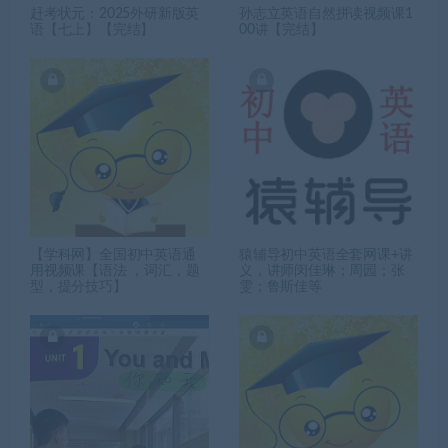
赶考状元：2025外研新版英
孙志立英语自然拼读视频课1
语【七上】【完结】
00讲【完结】
【学科网】全国初中英语通
猿辅导初中英语全套网课+讲
用视频课【语法 ，词汇，题
义，讲师闵佳琳；周园；张
型，提分技巧】
雯；鲁斯佳等