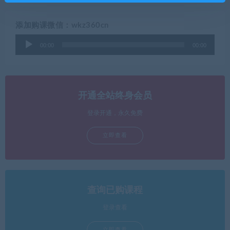
添加购课微信：wkz360cn
音
00:00
00:00
频
播
放
器
开通全站终身会员
登录开通，永久免费
立即查看
查询已购课程
登录查看
立即查看