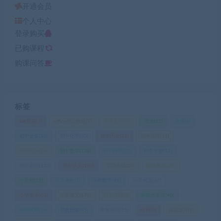
开通会员
个人中心
登录购买
已购课程
购课问答
标签
ket英语
(7)
office办公教程
(7)
中考复习
(10)
书法
(12)
健身
(8)
初中全集
(38)
初中化学
(30)
初中历史
(28)
初中地理
(12)
初中政治
(16)
初中数学
(136)
初中物理
(73)
初中生物
(11)
初中英语
(123)
初中语文
(160)
学习方法
(24)
家庭教育
(23)
小升初
(12)
小学奥数
(7)
小学数学
(91)
小学网课
(67)
小学英语
(63)
小学语文
(178)
投资理财
(6)
新概念英语
(40)
日语课程
(16)
早教启蒙
(45)
早教英语
(15)
绘画
(9)
自我提升
(9)