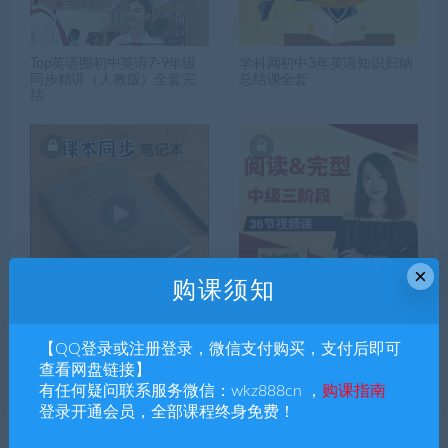
Top英语圈初中英语7-9年级
学科网初中3年英语知识归纳
同步精讲（人教版）全套完
总结课全套
结
×
购课须知
朱莉老师2025新教材8上英语
Sally老师8-9年级30天英语阅
外研版
读训练营【完结】
【QQ登录或注册登录，微信支付购买，支付后即可
查看网盘链接】
有任何疑问联系服务微信：wkz888cn ，
购课指南
登录开通会员，全部课程终身免费！
搜索课程