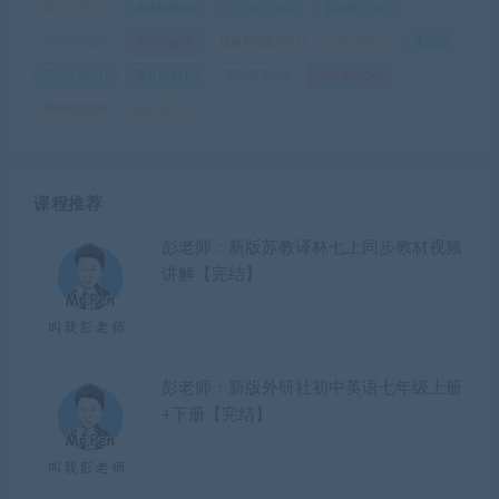
英语口语
(22)
英语外刊
(10)
英语提升
(146)
英语词汇
(33)
英语语法
(29)
英语阅读
(8)
视频剪辑课程
(11)
记忆课
(10)
雅思
(8)
高中全集
(51)
高中化学
(14)
高中数学
(48)
高中物理
(24)
高中英语
(29)
高中语文
(22)
课程推荐
彭老师：新版苏教译林七上同步教材视频
讲解【完结】
彭老师：新版外研社初中英语七年级上册
+下册【完结】