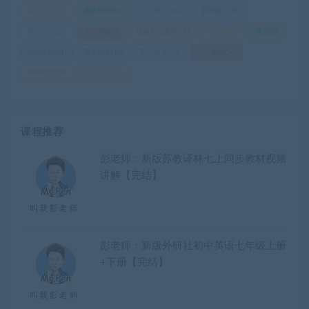
英语口语
(22)
英语外刊
(10)
英语提升
(146)
英语词汇
(33)
英语语法
(29)
英语阅读
(8)
视频剪辑课程
(11)
记忆课
(10)
雅思
(8)
高中全集
(51)
高中化学
(14)
高中数学
(48)
高中物理
(24)
高中英语
(29)
高中语文
(22)
课程推荐
彭老师：新版苏教译林七上同步教材视频
讲解【完结】
彭老师：新版外研社初中英语七年级上册
+下册【完结】