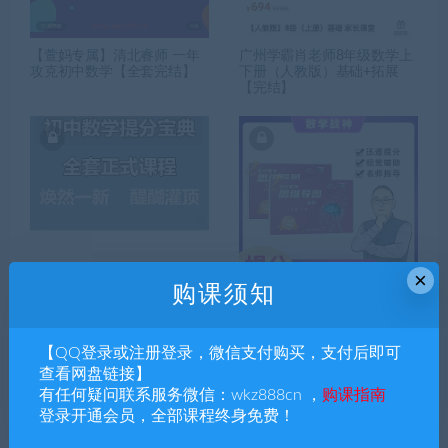
【萱妈专属】清北睿师 一年
广州学霸肖老师8年级数学上
攻克初中数学【全套完结】
下册（人教版）基础+拓展
【完结】
×
购课须知
许老师《初中数学提分宝
宁浩初中数学动点压轴题+计
典》完课
算天天练+千题斩+思维导图
+题库讲解【完结】
【QQ登录或注册登录，微信支付购买，支付后即可
查看网盘链接】
有任何疑问联系服务微信：wkz888cn ，
购课指南
登录开通会员，全部课程终身免费！
搜索课程