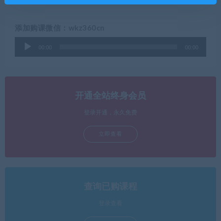
添加购课微信：wkz360cn
音
00:00
00:00
频
播
放
器
开通全站终身会员
登录开通，永久免费
立即查看
查询已购课程
登录查看