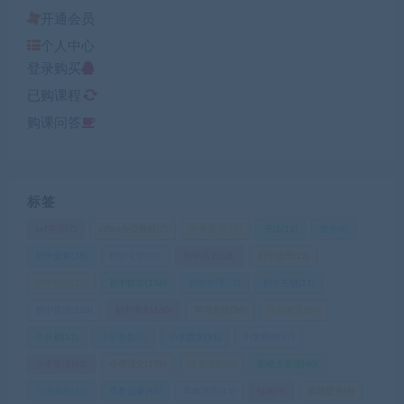
开通会员
个人中心
登录购买
已购课程
购课问答
标签
ket英语
(7)
office办公教程
(7)
中考复习
(10)
书法
(12)
健身
(8)
初中全集
(38)
初中化学
(30)
初中历史
(28)
初中地理
(12)
初中政治
(16)
初中数学
(136)
初中物理
(73)
初中生物
(11)
初中英语
(123)
初中语文
(160)
学习方法
(24)
家庭教育
(23)
小升初
(12)
小学奥数
(7)
小学数学
(91)
小学网课
(67)
小学英语
(63)
小学语文
(178)
投资理财
(6)
新概念英语
(40)
日语课程
(16)
早教启蒙
(45)
早教英语
(15)
绘画
(9)
自我提升
(9)