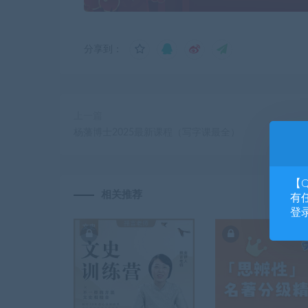
分享到：
上一篇
杨藩博士2025最新课程（写字课最全）
【
相关推荐
有任
登