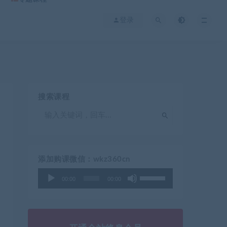
登录
搜索课程
添加购课微信：wkz360cn
使
音
00:00
00:00
用
频
上
播
/
放
下
器