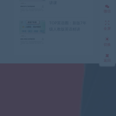
讲课
微信
TOP英语圈：新版7年
全屏
级人教版英语精讲
切换
返回