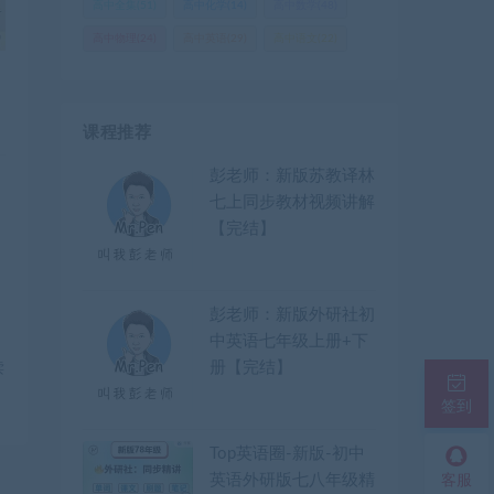
高中全集
(51)
高中化学
(14)
高中数学
(48)
高中物理
(24)
高中英语
(29)
高中语文
(22)
课程推荐
彭老师：新版苏教译林
七上同步教材视频讲解
【完结】
彭老师：新版外研社初
中英语七年级上册+下
册【完结】
读
签到
Top英语圈-新版-初中
英语外研版七八年级精
客服