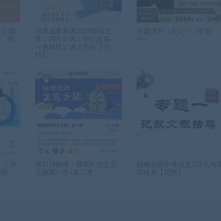
文分级
包君成素养课2023高端文
邵鑫读书《史记》（更新
学，初
学；四方采风；中公故事
中）
（春晖班）​讲义齐全【完
结】
；八升
假日博物馆：猫馆长的文言
楠楠老师中考语文365天阅
课程
之旅第一季+第二季
训练营【完结】