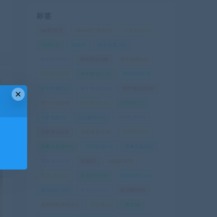
标签
ket英语
(7)
office办公教程
(7)
中考复习
(10)
书法
(12)
健身
(8)
初中全集
(38)
初中化学
(30)
初中历史
(28)
初中地理
(12)
初中政治
(16)
初中数学
(136)
初中物理
(73)
篇
初中生物
(11)
初中英语
(123)
初中语文
(160)
×
】
学习方法
(24)
家庭教育
(23)
小升初
(12)
小学奥数
(7)
小学数学
(91)
小学网课
(67)
小学英语
(63)
小学语文
(178)
投资理财
(6)
新概念英语
(40)
日语课程
(16)
早教启蒙
(45)
早教英语
(15)
绘画
(9)
自我提升
(9)
英语口语
(22)
英语外刊
(10)
英语提升
(146)
英语词汇
(33)
英语语法
(29)
英语阅读
(8)
视频剪辑课程
(11)
记忆课
(10)
雅思
(8)