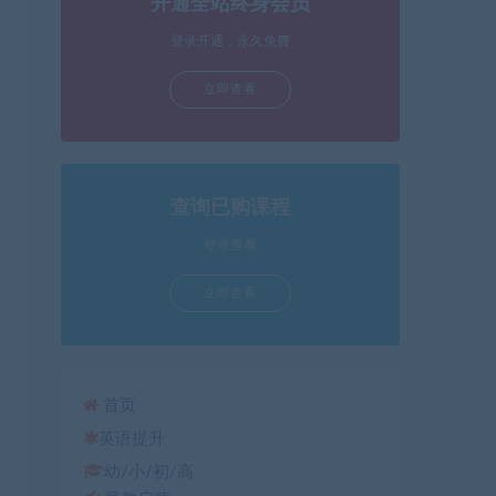
开通全站终身会员
箭
头
登录开通，永久免费
键
立即查看
来
增
高
或
降
查询已购课程
低
登录查看
音
量。
立即查看
首页
英语提升
幼/小/初/高