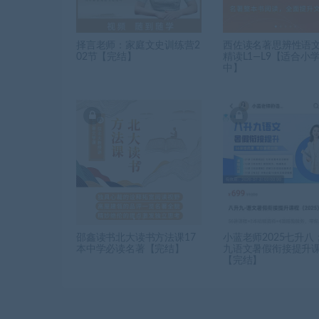
择言老师：家庭文史训练营2
西佐读名著思辨性语
02节【完结】
精读L1—L9【适合小
中】
邵鑫读书北大读书方法课17
小蓝老师2025七升八
本中学必读名著【完结】
九语文暑假衔接提升
【完结】