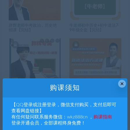
胖辉老师中考政治，历史绝
牛老师初中历史+初中道法7-
招课【完结】
9年级全套【完结】
×
购课须知
胖辉老师九年级历史+道法技
汪勋初中道法＋历史方法课
巧冲刺课（上下册）【完
【完结】
【QQ登录或注册登录，微信支付购买，支付后即可
结】
查看网盘链接】
有任何疑问联系服务微信：wkz888cn ，
购课指南
登录开通会员，全部课程终身免费！
搜索课程