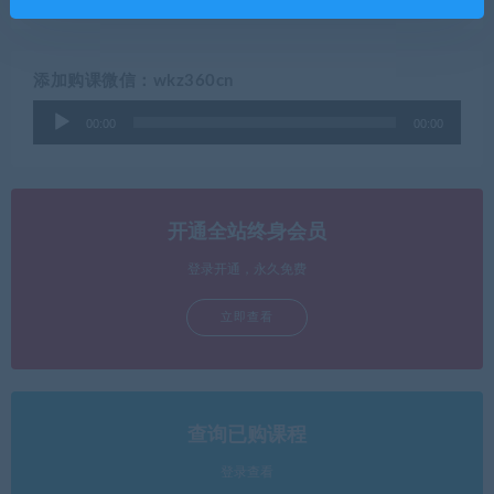
添加购课微信：wkz360cn
音
00:00
00:00
频
播
放
器
开通全站终身会员
登录开通，永久免费
立即查看
查询已购课程
登录查看