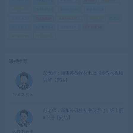
日语课程
(16)
早教启蒙
(45)
早教英语
(15)
绘画
(9)
自我提升
(9)
英语口语
(22)
英语外刊
(10)
英语提升
(146)
英语词汇
(33)
英语语法
(29)
英语阅读
(8)
视频剪辑课程
(11)
记忆课
(10)
雅思
(8)
高中全集
(51)
高中化学
(14)
高中数学
(48)
高中物理
(24)
高中英语
(29)
高中语文
(22)
课程推荐
彭老师：新版苏教译林七上同步教材视频
讲解【完结】
彭老师：新版外研社初中英语七年级上册
+下册【完结】