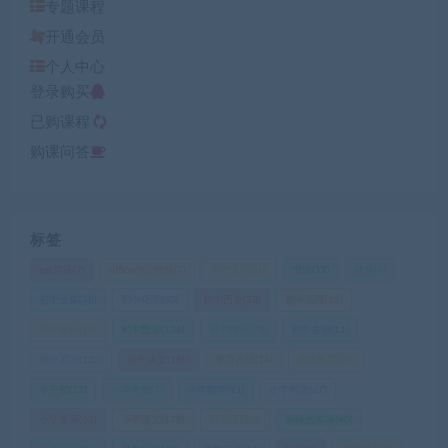
专题课程
开通会员
个人中心
登录购买
已购课程
购课问答
标签
ket英语
(7)
office办公教程
(7)
中考复习
(10)
书法
(12)
健身
(8)
初中全集
(38)
初中化学
(30)
初中历史
(28)
初中地理
(12)
初中政治
(16)
初中数学
(136)
初中物理
(73)
初中生物
(11)
初中英语
(123)
初中语文
(160)
学习方法
(24)
家庭教育
(23)
小升初
(12)
小学奥数
(7)
小学数学
(91)
小学网课
(67)
小学英语
(63)
小学语文
(178)
投资理财
(6)
新概念英语
(40)