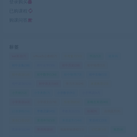
登录购买
已购课程
购课问答
标签
ket英语
(7)
office办公教程
(7)
中考复习
(10)
书法
(12)
健身
(8)
初中全集
(38)
初中化学
(30)
初中历史
(28)
初中地理
(12)
初中政治
(16)
初中数学
(136)
初中物理
(73)
初中生物
(11)
初中英语
(123)
初中语文
(160)
学习方法
(24)
家庭教育
(23)
小升初
(12)
小学奥数
(7)
小学数学
(91)
小学网课
(67)
小学英语
(63)
小学语文
(178)
投资理财
(6)
新概念英语
(40)
日语课程
(16)
早教启蒙
(45)
早教英语
(15)
绘画
(9)
自我提升
(9)
英语口语
(22)
英语外刊
(10)
英语提升
(146)
英语词汇
(33)
英语语法
(29)
英语阅读
(8)
视频剪辑课程
(11)
记忆课
(10)
雅思
(8)