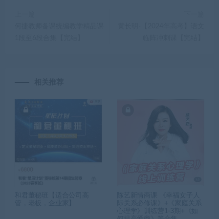
上一篇
下一篇
何捷教师备课统编教学精品课
黄长明-【2024年高考】语文
1段至6段合集【完结】
临阵冲刺课【完结】
相关推荐
和君董秘班【适合公司高
陈艺新情商课 《幸福女子人
管，老板，企业家】
际关系必修课》+《家庭关系
心理学》训练营1-3期+《如