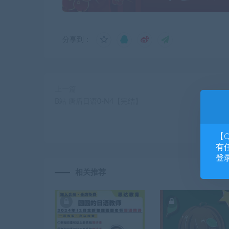
分享到：
上一篇
B站 唐盾日语0-N4【完结】
【
有任
登
相关推荐