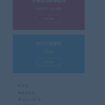
开通全站终身会员
箭
头
登录开通，永久免费
键
立即查看
来
增
高
或
降
查询已购课程
低
登录查看
音
量。
立即查看
首页
英语提升
幼/小/初/高