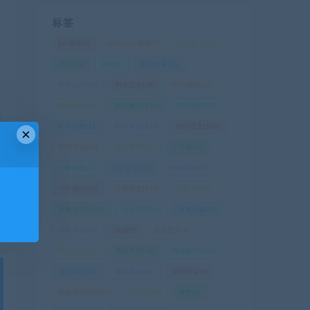
标签
ket英语
(7)
office办公教程
(7)
中考复习
(10)
书法
(12)
健身
(8)
初中全集
(38)
初中化学
(30)
初中历史
(28)
初中地理
(12)
初中政治
(16)
初中数学
(136)
初中物理
(73)
篇
初中生物
(11)
初中英语
(123)
初中语文
(160)
×
法
学习方法
(24)
家庭教育
(23)
小升初
(12)
学
小学奥数
(7)
小学数学
(91)
小学网课
(67)
等
小学英语
(63)
小学语文
(178)
投资理财
(6)
新概念英语
(40)
日语课程
(16)
早教启蒙
(45)
早教英语
(15)
绘画
(9)
自我提升
(9)
英语口语
(22)
英语外刊
(10)
英语提升
(146)
英语词汇
(33)
英语语法
(29)
英语阅读
(8)
视频剪辑课程
(11)
记忆课
(10)
雅思
(8)