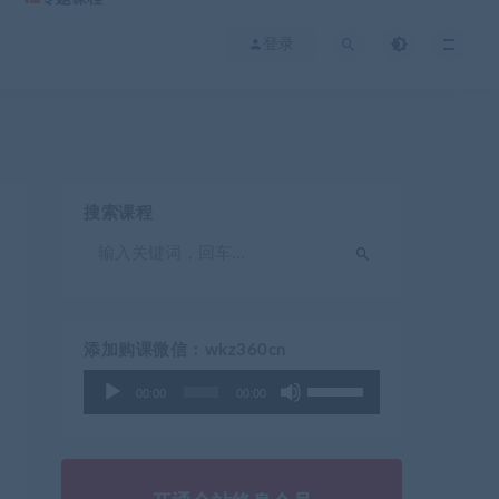
登录
搜索课程
添加购课微信：wkz360cn
使
音
00:00
00:00
用
频
上
播
/
放
下
器