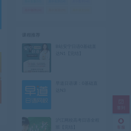
高中全集
(51)
高中化学
(14)
高中数学
(48)
高中物理
(24)
高中英语
(29)
高中语文
(22)
课程推荐
B站安宁日语0基础直
达N1【完结】
早道日语课：0基础直
达N3
签到
沪江网校高考日语全程
班【完结】
客服