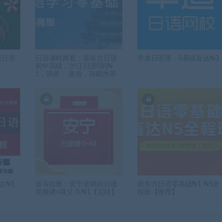
级日语
日语课程两套；新东方日语
早道日语课：0基础直达N3
初中高级，沪江日语0到N
1，讲师： 唐盾，孙晓杰等
达N1
喜马拉雅：安宁老师的日语
新东方日语零基础N1-N5全
音频课+讲义 0-N1【完结】
程班【推荐】