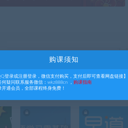
下一
B站付费精品课11套【1.戴建业：精讲世说新语；2.罗翔：刑
购课须知
悖论十讲；3.局座国际战略课；4.武汉大学赵林教授的西方哲
课
QQ登录或注册登录，微信支付购买，支付后即可查看网盘链接】
何疑问联系服务微信：wkz888cn ，
购课指南
录开通会员，全部课程终身免费！