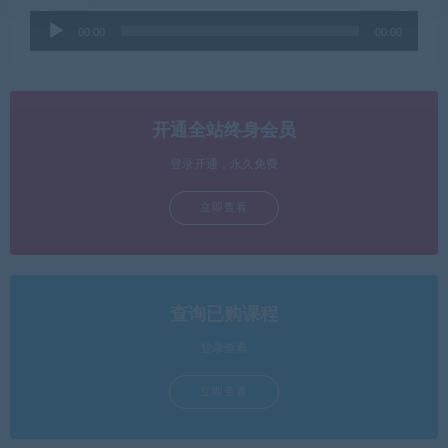
音
00:00
00:00
频
播
放
器
开通全站终身会员
登录开通，永久免费
立即查看
查询已购课程
登录查看
立即查看