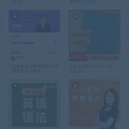
【完结】
课首发)【完结】
子龙老师语法精讲课程118节
书其老师英语语法讲与练
（带配套语法教材）
【完结】