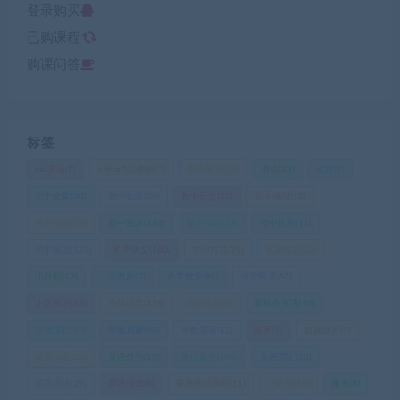
登录购买
已购课程
购课问答
标签
ket英语
(7)
office办公教程
(7)
中考复习
(10)
书法
(12)
健身
(8)
初中全集
(38)
初中化学
(30)
初中历史
(28)
初中地理
(12)
初中政治
(16)
初中数学
(136)
初中物理
(73)
初中生物
(11)
初中英语
(123)
初中语文
(160)
学习方法
(24)
家庭教育
(23)
小升初
(12)
小学奥数
(7)
小学数学
(91)
小学网课
(67)
小学英语
(63)
小学语文
(178)
投资理财
(6)
新概念英语
(40)
日语课程
(16)
早教启蒙
(45)
早教英语
(15)
绘画
(9)
自我提升
(9)
英语口语
(22)
英语外刊
(10)
英语提升
(146)
英语词汇
(33)
英语语法
(29)
英语阅读
(8)
视频剪辑课程
(11)
记忆课
(10)
雅思
(8)