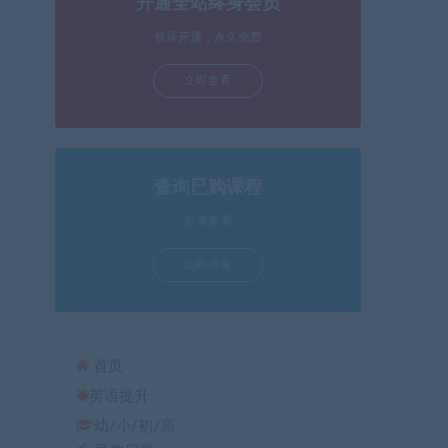
开通全站终身会员
箭
头
登录开通，永久免费
键
立即查看
来
增
高
或
降
查询已购课程
低
登录查看
音
量。
立即查看
首页
英语提升
幼/小/初/高