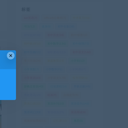
标签
ket英语
(7)
office办公教程
(7)
中考复习
(10)
书法
(12)
健身
(8)
初中全集
(38)
初中化学
(30)
初中历史
(28)
初中地理
(12)
初中政治
(16)
初中数学
(136)
初中物理
(73)
篇
初中生物
(11)
初中英语
(123)
初中语文
(160)
×
】
学习方法
(24)
家庭教育
(23)
小升初
(12)
小学奥数
(7)
小学数学
(91)
小学网课
(67)
小学英语
(63)
小学语文
(178)
投资理财
(6)
新概念英语
(40)
日语课程
(16)
早教启蒙
(45)
早教英语
(15)
绘画
(9)
自我提升
(9)
英语口语
(22)
英语外刊
(10)
英语提升
(146)
英语词汇
(33)
英语语法
(29)
英语阅读
(8)
视频剪辑课程
(11)
记忆课
(10)
雅思
(8)