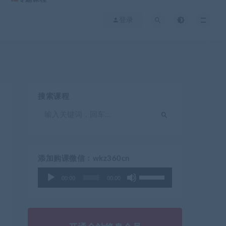
登录
搜索课程
添加购课微信：wkz360cn
使
音
00:00
00:00
用
频
上
播
/
放
下
器