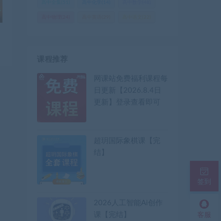
高中全集
(51)
高中化学
(14)
高中数学
(48)
高中物理
(24)
高中英语
(29)
高中语文
(22)
课程推荐
网课站免费福利课程每
日更新【2026.8.4日
更新】登录查看即可
超玥国际象棋课【完
结】
签到
2026人工智能Ai创作
课【完结】
客服