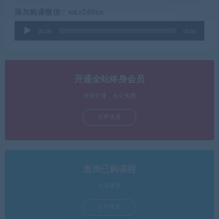
添加购课微信：wkz360cn
音
00:00
00:00
频
播
放
器
开通全站终身会员
登录开通，永久免费
立即查看
查询已购课程
登录查看
立即查看