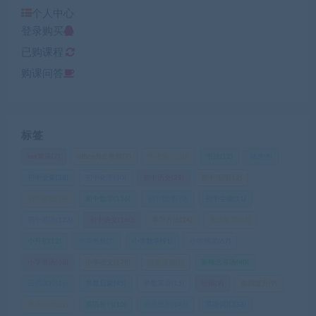
个人中心
登录购买
已购课程
购课问答
标签
ket英语
(7)
office办公教程
(7)
中考复习
(10)
书法
(12)
健身
(8)
初中全集
(38)
初中化学
(30)
初中历史
(28)
初中地理
(12)
初中政治
(16)
初中数学
(136)
初中物理
(73)
初中生物
(11)
初中英语
(123)
初中语文
(160)
学习方法
(24)
家庭教育
(23)
小升初
(12)
小学奥数
(7)
小学数学
(91)
小学网课
(67)
小学英语
(63)
小学语文
(178)
投资理财
(6)
新概念英语
(40)
日语课程
(16)
早教启蒙
(45)
早教英语
(15)
绘画
(9)
自我提升
(9)
英语口语
(22)
英语外刊
(10)
英语提升
(146)
英语词汇
(33)