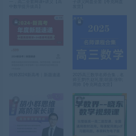
一，高二全套网课+讲义【高
子讲义网盘全套【夸克网盘
中数学提升拔高】
发货】
何帅2024新高考｜新题速递
2025高三数学名师合集，名
师王梦抒;赵礼显;胡源:张华;
周帅【夸克网盘发货】