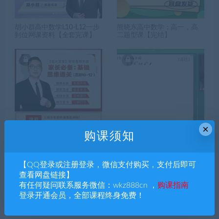
胡小群高中数学L10-L12一步
熊晓东高中数学；高一，高
到位网课资料【全套完课】
二题型课【完结】
×
购课须知
北大军哥：高中数学核心思
朱昊鲲高考数学1，2，3，4
维通关（高阶）
季超清课程合集
【QQ登录或注册登录，微信支付购买，支付后即可
查看网盘链接】
有任何疑问联系服务微信：wkz888cn ，
购课指南
搜索课程
登录开通会员，全部课程终身免费！