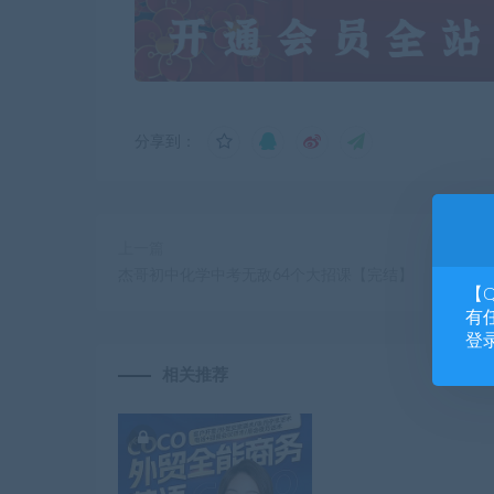
分享到：
上一篇
杰哥初中化学中考无敌64个大招课【完结】
【
有任
登
相关推荐