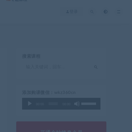
登录
搜索课程
添加购课微信：wkz360cn
使
音
00:00
00:00
用
频
上
播
/
放
下
器