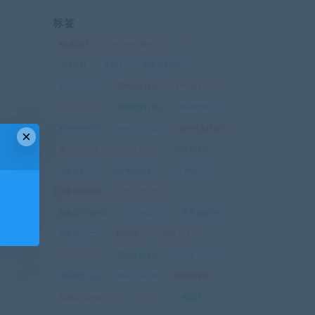
标签
ket英语
(7)
office办公教程
(7)
中考复习
(10)
书法
(12)
健身
(8)
初中全集
(38)
初中化学
(30)
初中历史
(28)
初中地理
(12)
初中政治
(16)
初中数学
(136)
初中物理
(73)
初中生物
(11)
初中英语
(123)
初中语文
(160)
×
学习方法
(24)
家庭教育
(23)
小升初
(12)
篇
小学奥数
(7)
小学数学
(91)
小学网课
(67)
语
小学英语
(63)
小学语文
(178)
投资理财
(6)
新概念英语
(40)
日语课程
(16)
早教启蒙
(45)
早教英语
(15)
绘画
(9)
自我提升
(9)
英语口语
(22)
英语外刊
(10)
英语提升
(146)
英语词汇
(33)
英语语法
(29)
英语阅读
(8)
视频剪辑课程
(11)
记忆课
(10)
雅思
(8)