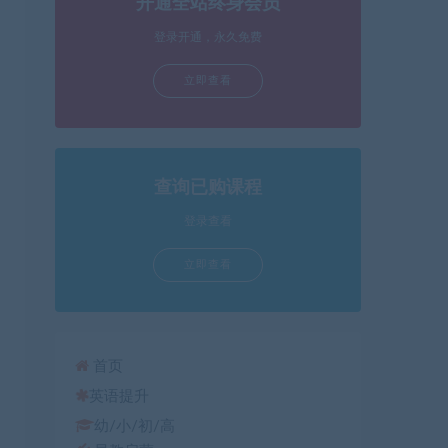
开通全站终身会员
箭
头
登录开通，永久免费
键
立即查看
来
增
高
或
降
查询已购课程
低
登录查看
音
量。
立即查看
首页
英语提升
幼/小/初/高