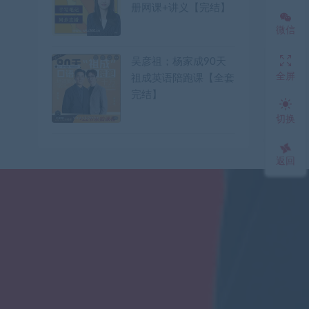
册网课+讲义【完结】
微信
吴彦祖；杨家成90天
全屏
祖成英语陪跑课【全套
完结】
切换
返回