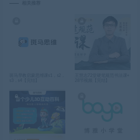
相关推荐
斑马早教启蒙思维课s1，s2，
王慧志72堂硬笔规范书法课+
s3，s4【完结】
28节视频【完结】