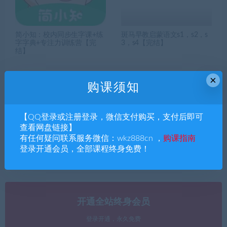
简小知：校内同步生字课+练
斑马早教启蒙语文s1，s2，s
字字典+专注力训练营【完
3，s4【完结】
结】
×
购课须知
搜索课程
【QQ登录或注册登录，微信支付购买，支付后即可
查看网盘链接】
添加购课微信：wkz360cn
有任何疑问联系服务微信：wkz888cn ，
购课指南
音
登录开通会员，全部课程终身免费！
00:00
00:00
频
播
放
器
开通全站终身会员
登录开通，永久免费