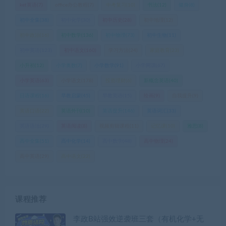
ket英语
(7)
office办公教程
(7)
中考复习
(10)
书法
(12)
健身
(8)
初中全集
(38)
初中化学
(30)
初中历史
(28)
初中地理
(12)
初中政治
(16)
初中数学
(136)
初中物理
(73)
初中生物
(11)
初中英语
(123)
初中语文
(160)
学习方法
(24)
家庭教育
(23)
小升初
(12)
小学奥数
(7)
小学数学
(91)
小学网课
(67)
小学英语
(63)
小学语文
(178)
投资理财
(6)
新概念英语
(40)
日语课程
(16)
早教启蒙
(45)
早教英语
(15)
绘画
(9)
自我提升
(9)
英语口语
(22)
英语外刊
(10)
英语提升
(146)
英语词汇
(33)
英语语法
(29)
英语阅读
(8)
视频剪辑课程
(11)
记忆课
(10)
雅思
(8)
高中全集
(51)
高中化学
(14)
高中数学
(48)
高中物理
(24)
高中英语
(29)
高中语文
(22)
课程推荐
李政B站强效逆袭班三套（有机化学+无