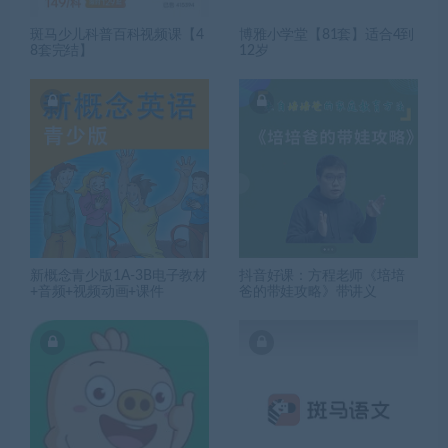
斑马少儿科普百科视频课【4
博雅小学堂【81套】适合4到
8套完结】
12岁
新概念青少版1A-3B电子教材
抖音好课：方程老师《培培
+音频+视频动画+课件
爸的带娃攻略》带讲义