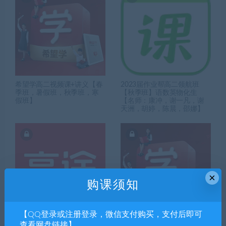
希望学高二视频课+讲义【春
2023届作业帮高二领航班
季班，暑假班，秋季班，寒
【秋季班】语数英物化生
假班】
【名师：康冲，谢一凡，谢
天洲，胡婷，陈晨，邵娜】
×
购课须知
【QQ登录或注册登录，微信支付购买，支付后即可
高途高二语文，数学，英
希望学高一视频课+讲义【春
查看网盘链接】