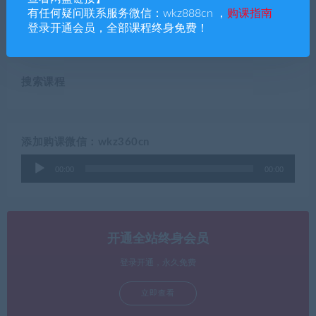
语，物理，化学，生物6科网
季班，暑假班，秋季班，寒
有任何疑问联系服务微信：wkz888cn ，
购课指南
课+讲义【春季班，暑假班，
假班】
登录开通会员，全部课程终身免费！
秋季班，寒假班】
搜索课程
添加购课微信：wkz360cn
音
00:00
00:00
频
播
放
器
开通全站终身会员
登录开通，永久免费
立即查看