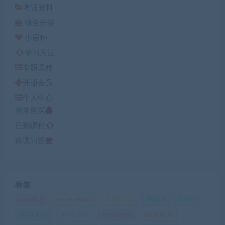
考证资料
综合分类
小语种
学习方法
专题课程
开通会员
个人中心
登录购买
已购课程
购课问答
标签
ket英语
(7)
office办公教程
(7)
中考复习
(10)
书法
(12)
健身
(8)
初中全集
(38)
初中化学
(30)
初中历史
(28)
初中地理
(12)