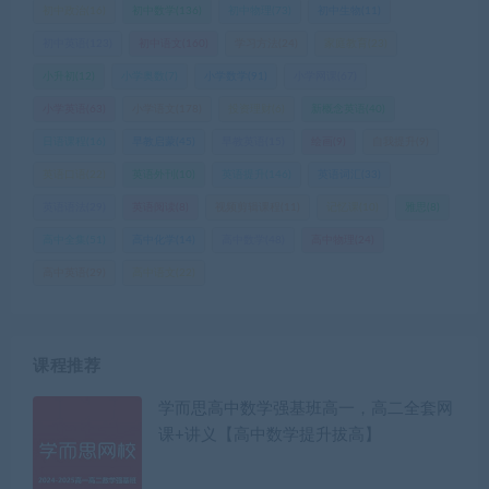
初中政治
(16)
初中数学
(136)
初中物理
(73)
初中生物
(11)
初中英语
(123)
初中语文
(160)
学习方法
(24)
家庭教育
(23)
小升初
(12)
小学奥数
(7)
小学数学
(91)
小学网课
(67)
小学英语
(63)
小学语文
(178)
投资理财
(6)
新概念英语
(40)
日语课程
(16)
早教启蒙
(45)
早教英语
(15)
绘画
(9)
自我提升
(9)
英语口语
(22)
英语外刊
(10)
英语提升
(146)
英语词汇
(33)
英语语法
(29)
英语阅读
(8)
视频剪辑课程
(11)
记忆课
(10)
雅思
(8)
高中全集
(51)
高中化学
(14)
高中数学
(48)
高中物理
(24)
高中英语
(29)
高中语文
(22)
课程推荐
学而思高中数学强基班高一，高二全套网
课+讲义【高中数学提升拔高】