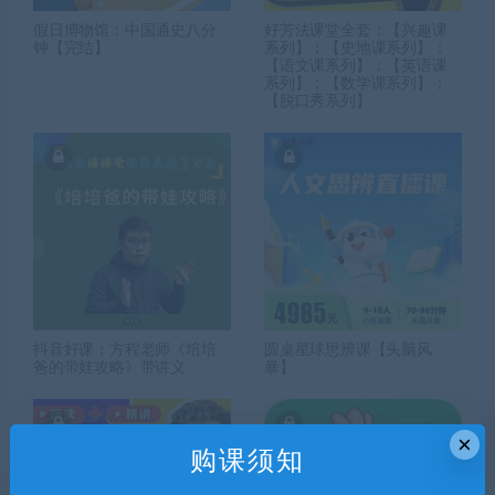
假日博物馆：中国通史八分
好芳法课堂全套：【兴趣课
钟【完结】
系列】；【史地课系列】；
【语文课系列】；【英语课
系列】；【数学课系列】；
【脱口秀系列】
抖音好课：方程老师《培培
圆桌星球思辨课【头脑风
爸的带娃攻略》带讲义
暴】
×
购课须知