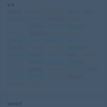
标签
ket英语
(7)
office办公教程
(7)
中考复习
(10)
书法
(12)
健身
(8)
初中全集
(38)
初中化学
(30)
初中历史
(28)
初中地理
(12)
初中政治
(16)
初中数学
(136)
初中物理
(73)
初中生物
(11)
初中英语
(123)
初中语文
(160)
学习方法
(24)
家庭教育
(23)
小升初
(12)
小学奥数
(7)
小学数学
(91)
小学网课
(67)
小学英语
(63)
小学语文
(178)
投资理财
(6)
新概念英语
(40)
日语课程
(16)
早教启蒙
(45)
早教英语
(15)
绘画
(9)
自我提升
(9)
英语口语
(22)
英语外刊
(10)
英语提升
(146)
英语词汇
(33)
英语语法
(29)
英语阅读
(8)
视频剪辑课程
(11)
记忆课
(10)
雅思
(8)
高中全集
(51)
高中化学
(14)
高中数学
(48)
高中物理
(24)
高中英语
(29)
高中语文
(22)
课程推荐