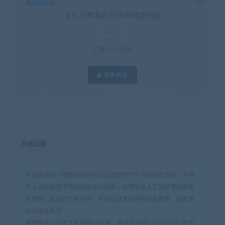
会员免费
支付后查看此套课程网盘链接
9.9元
已有
16
人支付
登录购买
早教启蒙
本站提供的一切教程和内容信息仅限用于学习和研究目的；不得
将上述内容用于商业或者非法用途，收费仅是人工运营费和服务
器费用，版权归作者所有。本站信息来自网络收集整理，版权争
议与本站无关
网课甄选
»
巧虎儿童视频1800集，包含学英语+古诗+汉字+数学