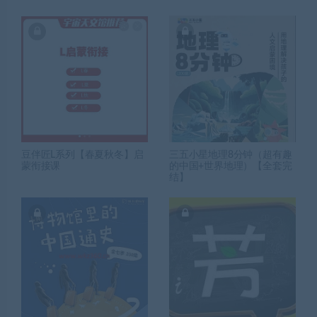
豆伴匠L系列【春夏秋冬】启
三五小星地理8分钟（超有趣
蒙衔接课
的中国+世界地理）【全套完
结】