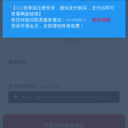
【QQ登录或注册登录，微信支付购买，支付后即可
查看网盘链接】
有任何疑问联系服务微信：wkz888cn ，
购课指南
登录开通会员，全部课程终身免费！
杰克大叔亲子英语课（精讲
简小知：校内同步生字课+练
课 + 跟读课）
字字典+专注力训练营【完
结】
搜索课程
添加购课微信：wkz360cn
音
00:00
00:00
频
播
放
器
开通全站终身会员