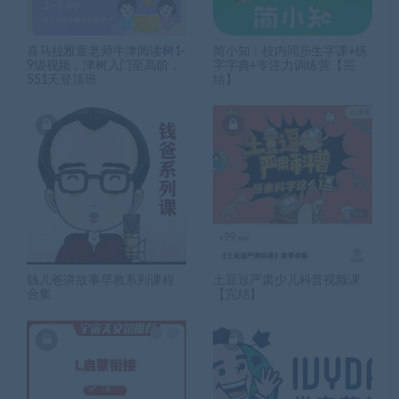
喜马拉雅童老师牛津阅读树1-
简小知：校内同步生字课+练
9级视频，津树入门至高阶，
字字典+专注力训练营【完
551天登顶班
结】
钱儿爸讲故事早教系列课程
土豆逗严肃少儿科普视频课
合集
【完结】