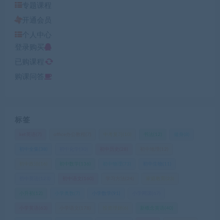
专题课程
开通会员
个人中心
登录购买
已购课程
购课问答
标签
ket英语
(7)
office办公教程
(7)
中考复习
(10)
书法
(12)
健身
(8)
初中全集
(38)
初中化学
(30)
初中历史
(28)
初中地理
(12)
初中政治
(16)
初中数学
(136)
初中物理
(73)
初中生物
(11)
初中英语
(123)
初中语文
(160)
学习方法
(24)
家庭教育
(23)
小升初
(12)
小学奥数
(7)
小学数学
(91)
小学网课
(67)
小学英语
(63)
小学语文
(178)
投资理财
(6)
新概念英语
(40)