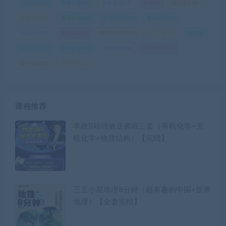
日语课程
(16)
早教启蒙
(45)
早教英语
(15)
绘画
(9)
自我提升
(9)
英语口语
(22)
英语外刊
(10)
英语提升
(146)
英语词汇
(33)
英语语法
(29)
英语阅读
(8)
视频剪辑课程
(11)
记忆课
(10)
雅思
(8)
高中全集
(51)
高中化学
(14)
高中数学
(48)
高中物理
(24)
高中英语
(29)
高中语文
(22)
课程推荐
李政B站强效逆袭班三套（有机化学+无
机化学+物质结构）【完结】
三五小星地理8分钟（超有趣的中国+世界
地理）【全套完结】