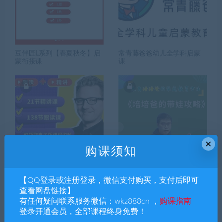
豆伴匠L系列【春夏秋冬】启
常青藤爸爸幼儿全学科启蒙
蒙衔接课
课
×
购课须知
杰克大叔亲子英语课（精讲
抖音好课：方程老师《培培
【QQ登录或注册登录，微信支付购买，支付后即可
课 + 跟读课）
爸的带娃攻略》带讲义
查看网盘链接】
有任何疑问联系服务微信：wkz888cn ，
购课指南
登录开通会员，全部课程终身免费！
搜索课程