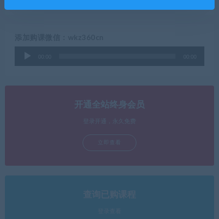
添加购课微信：wkz360cn
音
00:00
00:00
频
播
放
器
开通全站终身会员
登录开通，永久免费
立即查看
查询已购课程
登录查看