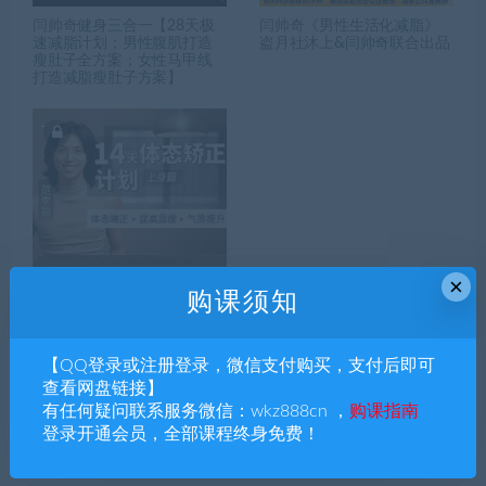
闫帅奇健身三合一【28天极
闫帅奇《男性生活化减脂》
速减脂计划；男性腹肌打造
盗月社沐上&闫帅奇联合出品
瘦肚子全方案；女性马甲线
打造减脂瘦肚子方案】
×
购课须知
B站：范李猿体态矫正计划｜
上身篇【完结】
【QQ登录或注册登录，微信支付购买，支付后即可
查看网盘链接】
有任何疑问联系服务微信：wkz888cn ，
购课指南
搜索课程
登录开通会员，全部课程终身免费！