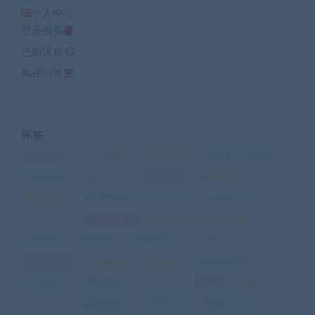
个人中心
登录购买
已购课程
购课问答
标签
ket英语
(7)
office办公教程
(7)
中考复习
(10)
书法
(12)
健身
(8)
初中全集
(38)
初中化学
(30)
初中历史
(28)
初中地理
(12)
初中政治
(16)
初中数学
(136)
初中物理
(73)
初中生物
(11)
初中英语
(123)
初中语文
(160)
学习方法
(24)
家庭教育
(23)
小升初
(12)
小学奥数
(7)
小学数学
(91)
小学网课
(67)
小学英语
(63)
小学语文
(178)
投资理财
(6)
新概念英语
(40)
日语课程
(16)
早教启蒙
(45)
早教英语
(15)
绘画
(9)
自我提升
(9)
英语口语
(22)
英语外刊
(10)
英语提升
(146)
英语词汇
(33)