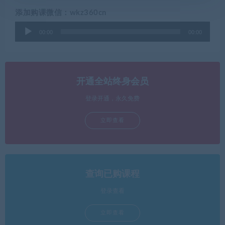
添加购课微信：wkz360cn
音
00:00
00:00
频
播
放
器
开通全站终身会员
登录开通，永久免费
立即查看
查询已购课程
登录查看
立即查看