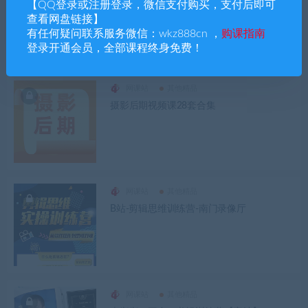
视频剪辑摄影13套，这是一个视频的时代，
【QQ登录或注册登录，微信支付购买，支付后即可
5G来临，催生视频爆发，视频创业，大有可
查看网盘链接】
为
有任何疑问联系服务微信：wkz888cn ，
购课指南
登录开通会员，全部课程终身免费！
网课站
其他精品
摄影后期视频课28套合集
网课站
其他精品
B站-剪辑思维训练营-南门录像厅
网课站
其他精品