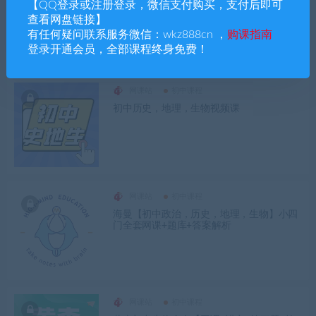
学而思培优初中初一，初二小四门（史地生
【QQ登录或注册登录，微信支付购买，支付后即可
政）【完结】
查看网盘链接】
有任何疑问联系服务微信：wkz888cn ，
购课指南
登录开通会员，全部课程终身免费！
网课站
初中课程
初中历史，地理，生物视频课
网课站
初中课程
海曼【初中政治，历史，地理，生物】小四
门全套网课+题库+答案解析
网课站
初中课程