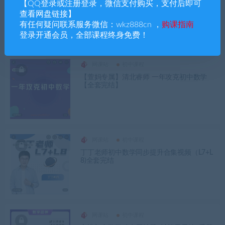
李鹏飞初中数学3阶【四步教学法】【完
【QQ登录或注册登录，微信支付购买，支付后即可
结】
查看网盘链接】
有任何疑问联系服务微信：wkz888cn ，
购课指南
登录开通会员，全部课程终身免费！
网课站
初中课程
【萱妈专属】清北睿师 一年攻克初中数学
【全套完结】
网课站
初中课程
丁丁老师初中数学同步提升合集视频（L7+L
8)全套完结
网课站
初中课程