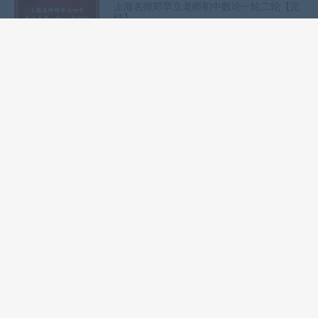
上海名师郑早立老师初中数论一轮二轮【完
结】
网课站
初中课程
韩佳：新7年级上册数学-强基班+培优班
（通用版）全套
网课站
初中课程
韩佳新初中数学七年级下册数学强基+培优
提升拔高（北师版）【完结】
网课站
初中课程