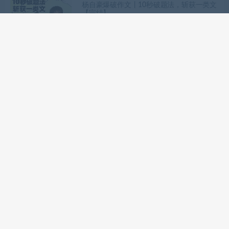
杨自豪爆破作文丨10秒破题法，斩获一类文
【完结】
网课站
高中课程
2024高三语文复习班网课+讲义【名师:国家
玮，董腾，姜博杨，乘风，杨洋，陈瑞春，
树成林，陈焕文等】包更新
网课站
初中课程
高中课程
北鱼读书：历代文人随笔进阶班【完结】
网课站
高中课程