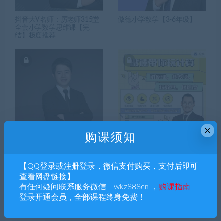
抖音大V名师：厉老师315堂
傲德小学数学【3-6年级】
全套小学数学思维课【完
结】极度推荐
×
购课须知
杰睿教育王进平小学数学专
傲德带你玩计算小学1—6年级
题课【赠小学PET英语】
网课+练习+答案【完结】
【QQ登录或注册登录，微信支付购买，支付后即可
查看网盘链接】
有任何疑问联系服务微信：wkz888cn ，
购课指南
搜索课程
登录开通会员，全部课程终身免费！