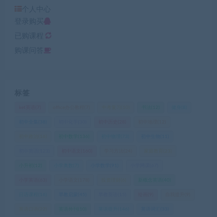
个人中心
登录购买
已购课程
购课问答
标签
ket英语
(7)
office办公教程
(7)
中考复习
(10)
书法
(12)
健身
(8)
初中全集
(38)
初中化学
(30)
初中历史
(28)
初中地理
(12)
初中政治
(16)
初中数学
(136)
初中物理
(73)
初中生物
(11)
初中英语
(123)
初中语文
(160)
学习方法
(24)
家庭教育
(23)
小升初
(12)
小学奥数
(7)
小学数学
(91)
小学网课
(67)
小学英语
(63)
小学语文
(178)
投资理财
(6)
新概念英语
(40)
日语课程
(16)
早教启蒙
(45)
早教英语
(15)
绘画
(9)
自我提升
(9)
英语口语
(22)
英语外刊
(10)
英语提升
(146)
英语词汇
(33)