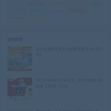
英语语法
(29)
英语阅读
(8)
视频剪辑课程
(11)
记忆课
(10)
雅思
(8)
高中全集
(51)
高中化学
(14)
高中数学
(48)
高中物理
(24)
高中英语
(29)
高中语文
(22)
课程推荐
苗大石老师文言文分级素养课L4-L9【完
结】
2025小白鸥小升初语文，数学分类卷+真
题卷【完结】413G