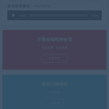
添加购课微信：wkz360cn
音
00:00
00:00
频
播
放
器
开通全站终身会员
登录开通，永久免费
立即查看
查询已购课程
登录查看
立即查看