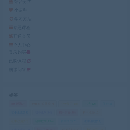
综合分类
小语种
学习方法
专题课程
开通会员
个人中心
登录购买
已购课程
购课问答
标签
ket英语
(7)
office办公教程
(7)
中考复习
(10)
书法
(12)
健身
(8)
初中全集
(38)
初中化学
(30)
初中历史
(28)
初中地理
(12)
初中政治
(16)
初中数学
(136)
初中物理
(73)
初中生物
(11)
初中英语
(123)
初中语文
(160)
学习方法
(24)
家庭教育
(23)