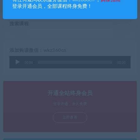
【完结】推荐
登录开通会员，全部课程终身免费！
搜索课程
添加购课微信：wkz360cn
音
00:00
00:00
频
播
放
器
开通全站终身会员
登录开通，永久免费
立即查看