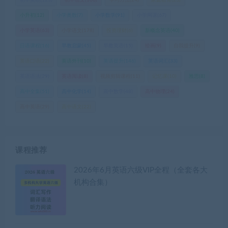
小升初
(12)
小学奥数
(7)
小学数学
(91)
小学网课
(67)
小学英语
(63)
小学语文
(178)
投资理财
(6)
新概念英语
(40)
日语课程
(16)
早教启蒙
(45)
早教英语
(15)
绘画
(9)
自我提升
(9)
英语口语
(22)
英语外刊
(10)
英语提升
(146)
英语词汇
(33)
英语语法
(29)
英语阅读
(8)
视频剪辑课程
(11)
记忆课
(10)
雅思
(8)
高中全集
(51)
高中化学
(14)
高中数学
(48)
高中物理
(24)
高中英语
(29)
高中语文
(22)
课程推荐
2026年6月英语六级VIP全程（全套各大
机构合集）