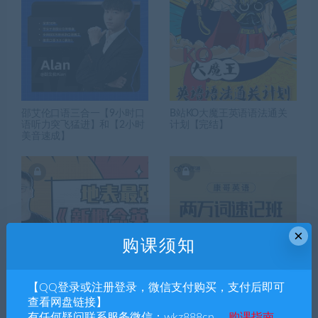
邵艾伦口语三合一【9小时口
B站KO大魔王英语语法通关
语听力突飞猛进】和【2小时
计划【完结】
美音速成】
×
购课须知
【QQ登录或注册登录，微信支付购买，支付后即可
乐锄新概念一册，二册视频
【陈正康】康哥英语2万词速
查看网盘链接】
课+讲义【完结】
记班视频课+讲义+思维导图
有任何疑问联系服务微信：wkz888cn ，
购课指南