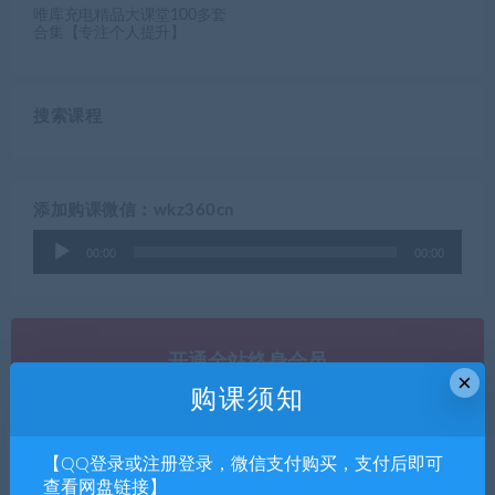
唯库充电精品大课堂100多套
合集【专注个人提升】
搜索课程
添加购课微信：wkz360cn
音
00:00
00:00
频
播
放
器
开通全站终身会员
×
购课须知
登录开通，永久免费
立即查看
【QQ登录或注册登录，微信支付购买，支付后即可
查看网盘链接】