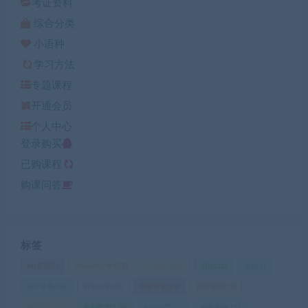
考证资料
综合分类
小语种
学习方法
专题课程
开通会员
个人中心
登录购买
已购课程
购课问答
标签
ket英语
(7)
office办公教程
(7)
中考复习
(10)
书法
(12)
健身
(8)
初中全集
(38)
初中化学
(30)
初中历史
(28)
初中地理
(12)
初中政治
(16)
初中数学
(136)
初中物理
(73)
初中生物
(11)