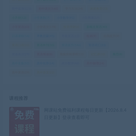
初中英语
(123)
初中语文
(160)
学习方法
(24)
家庭教育
(23)
小升初
(12)
小学奥数
(7)
小学数学
(91)
小学网课
(67)
小学英语
(63)
小学语文
(178)
投资理财
(6)
新概念英语
(40)
日语课程
(16)
早教启蒙
(45)
早教英语
(15)
绘画
(9)
自我提升
(9)
英语口语
(22)
英语外刊
(10)
英语提升
(146)
英语词汇
(33)
英语语法
(29)
英语阅读
(8)
视频剪辑课程
(11)
记忆课
(10)
雅思
(8)
高中全集
(51)
高中化学
(14)
高中数学
(48)
高中物理
(24)
高中英语
(29)
高中语文
(22)
课程推荐
网课站免费福利课程每日更新【2026.8.4
日更新】登录查看即可