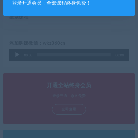
登录开通会员，全部课程终身免费！
搜索课程
添加购课微信：wkz360cn
音
00:00
00:00
频
播
放
器
开通全站终身会员
登录开通，永久免费
立即查看