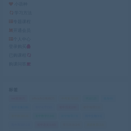
小语种
学习方法
专题课程
开通会员
个人中心
登录购买
已购课程
购课问答
标签
ket英语
(7)
office办公教程
(7)
中考复习
(10)
书法
(12)
健身
(8)
初中全集
(38)
初中化学
(30)
初中历史
(28)
初中地理
(12)
初中政治
(16)
初中数学
(136)
初中物理
(73)
初中生物
(11)
初中英语
(123)
初中语文
(160)
学习方法
(24)
家庭教育
(23)