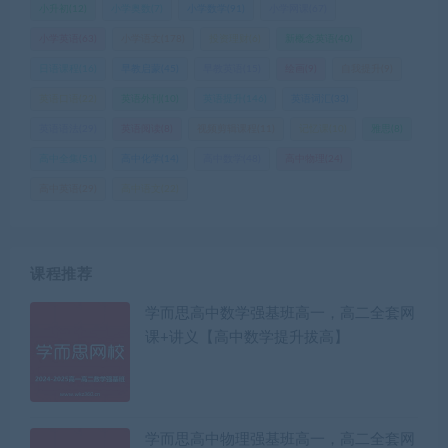
小升初
(12)
小学奥数
(7)
小学数学
(91)
小学网课
(67)
小学英语
(63)
小学语文
(178)
投资理财
(6)
新概念英语
(40)
日语课程
(16)
早教启蒙
(45)
早教英语
(15)
绘画
(9)
自我提升
(9)
英语口语
(22)
英语外刊
(10)
英语提升
(146)
英语词汇
(33)
英语语法
(29)
英语阅读
(8)
视频剪辑课程
(11)
记忆课
(10)
雅思
(8)
高中全集
(51)
高中化学
(14)
高中数学
(48)
高中物理
(24)
高中英语
(29)
高中语文
(22)
课程推荐
学而思高中数学强基班高一，高二全套网
课+讲义【高中数学提升拔高】
学而思高中物理强基班高一，高二全套网