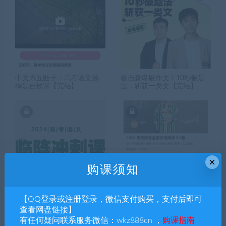
中文系五匪子：高考语文选
杨自豪爆破作文丨10秒破题
择题自救课【完结】
法，斩获一类文【完结】
×
购课须知
【QQ登录或注册登录，微信支付购买，支付后即可
黄长明-【2024年高考】语文
十二节课高中历史，高中语
临阵冲刺课【完结】
文，高中数学系统网课8.0
查看网盘链接】
【完结】
有任何疑问联系服务微信：wkz888cn ，
购课指南