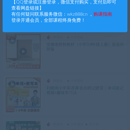
彭老师2024新教材小学3年级上册英语苏教
【QQ登录或注册登录，微信支付购买，支付后即可
译林版【完结】
查看网盘链接】
有任何疑问联系服务微信：wkz888cn ，
购课指南
登录开通会员，全部课程终身免费！
网课站
小学课程
安娜老师新教材（小学3,4年级上册）英语外
研版
网课站
小学课程
刘晓燕小学英语课·告别死记硬背｜单词速记
视频+趣味学习法
网课站
小学课程
语言类