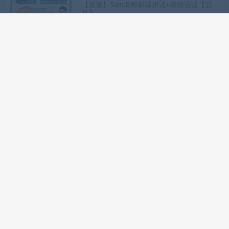
【新版】Sam老师超级拼读+超级语法【完
结】
网课站
小学课程
美国小学小媛英语精品语法写作（二合一）
【完结】
网课站
小学课程
早教启蒙
美国小学日常英语启蒙三合一（自然拼读
+高频词+分级绘本）
网课站
小学课程