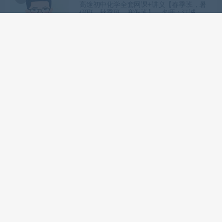
高途初中化学全套网课+讲义【春季班，暑
假班，秋季班，寒假班】，名师：江诚，张
立琛
网课站
初中课程
曹月亮老师初中化学人教同步系统课【完
结】
网课站
初中课程
清越姐姐初中化学网课+讲义资料6套【完
结】
网课站
初中课程